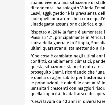
stiamo vivendo una situazione di stall
di tendenza" ha spiegato Valeria Emmi
Cesvi, aggiugnedo "è la prevalenza de
cioé quell'indicatore che ci dice qual'è
l'inadeguata assunzione calorica e quin
Rispetto al 2014 la fame è aumentata i
Paesi su 121, principalmente in Africa. 
causa della guerra e in Etiopia, Somali
ultimi quarant'anni sta mettendo a risc
"Che cosa è cambiato negli ultimi anni, 
conflitti, cambiamenti climatici, pan
questa situazione, sta mettendo a risc
proseguito Emmi, ricordando che "una
è quella di agire subito per trasformar
le popolazioni, e quindi le comunità l
umanitari crescenti con maggiori risor
quella capacità di adattarsi e di supera
"Cesvi lavora da 40 anni in diversi Pa