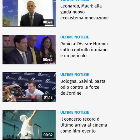
Leonardo, Macrì: alla
guida nuovo
ecosistema innovazione
00:44
ULTIME NOTIZIE
Rubio all'Asean: Hormuz
sotto controllo iraniano
è un pericolo
00:44
ULTIME NOTIZIE
Bologna, Salvini: basta
odio contro le forze
dell'ordine
01:13
ULTIME NOTIZIE
Il concerto record di
Ultimo arriva al cinema
come film-evento
00:32