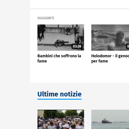
SUGGERITI
03:28
0
Bambini che soffrono la
Holodomor - il geno
fame
per fame
Ultime notizie