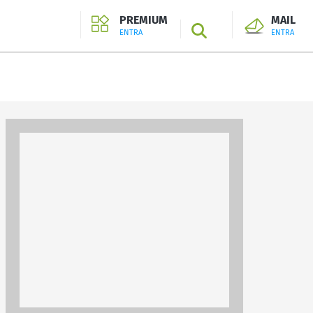
PREMIUM
MAIL
SEARCH
ENTRA
ENTRA
ENTRA