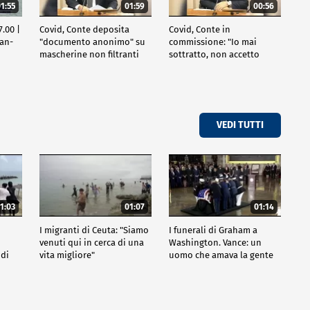
1:55
01:59
00:56
.00 |
Covid, Conte deposita
Covid, Conte in
ran-
"documento anonimo" su
commissione: "Io mai
mascherine non filtranti
sottratto, non accetto
lezioni"
VEDI TUTTI
1:03
01:07
01:14
I migranti di Ceuta: "Siamo
I funerali di Graham a
venuti qui in cerca di una
Washington. Vance: un
 di
vita migliore"
uomo che amava la gente