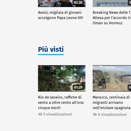
02:30
0
Assisi, migliaia di giovani
Breaking News delle 17
accolgono Papa Leone XIV
Attesa per l'accordo I
Oman su Hormuz
Più visti
01:29
0
Rio de Janeiro, raffiche di
Marocco, centinaia di
vento a oltre cento all'ora:
migranti arrivano
cinque morti
nell'enclave spagnola
Ceuta
5 visualizzazioni
8 visualizzazioni