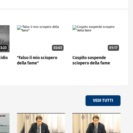
3:23
03:03
01:17
cidio
"Falso il mio sciopero
Cospito sospende
della fame"
sciopero della fame
VEDI TUTTI