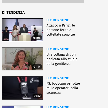
DI TENDENZA
ULTIME NOTIZIE
Attacco a Parigi, le
persone ferite a
coltellate sono tre
01:08
donne
ULTIME NOTIZIE
Una collana di libri
dedicata allo studio
della gentilezza
01:14
ULTIME NOTIZIE
FS, bodycam per oltre
mille operatori della
sicurezza
01:32
ULTIME NOTIZIE