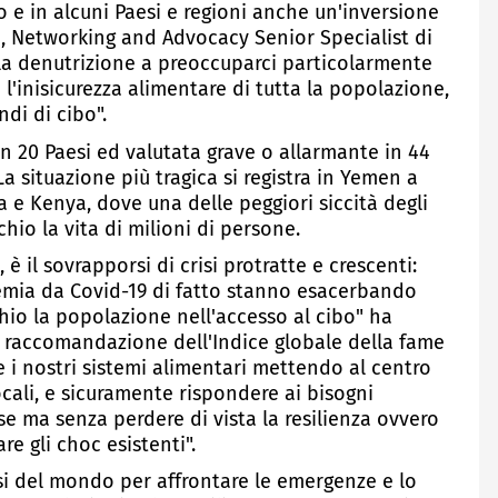
o e in alcuni Paesi e regioni anche un'inversione
, Networking and Advocacy Senior Specialist di
lla denutrizione a preoccuparci particolarmente
 l'inisicurezza alimentare di tutta la popolazione,
di di cibo".
n 20 Paesi ed valutata grave o allarmante in 44
La situazione più tragica si registra in Yemen a
a e Kenya, dove una delle peggiori siccità degli
hio la vita di milioni di persone.
è il sovrapporsi di crisi protratte e crescenti:
demia da Covid-19 di fatto stanno esacerbando
hio la popolazione nell'accesso al cibo" ha
 raccomandazione dell'Indice globale della fame
e i nostri sistemi alimentari mettendo al centro
ocali, e sicuramente rispondere ai bisogni
se ma senza perdere di vista la resilienza ovvero
re gli choc esistenti".
esi del mondo per affrontare le emergenze e lo