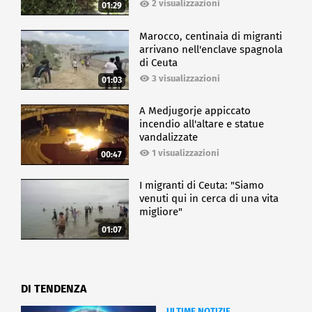
2 visualizzazioni
01:29
green washing, in modo da canalizzare sempre
meglio una finanza verde. Quindi diciamo che Cdp
assume un ruolo importante, di cinghia di
Marocco, centinaia di migranti
arrivano nell'enclave spagnola
trasmissione in tutto questo", conclude Ghirardi.
di Ceuta
3 visualizzazioni
01:03
CRONACA
A Medjugorje appiccato
incendio all'altare e statue
vandalizzate
1 visualizzazioni
00:47
I migranti di Ceuta: "Siamo
venuti qui in cerca di una vita
migliore"
01:07
DI TENDENZA
ULTIME NOTIZIE