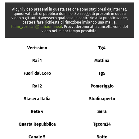
Alcuni video presenti in questa sezione sono stati presi da internet,
quindi valutati di pubblico dominio. Se i soggetti presenti in questi
video o gli autori avessero qualcosa in contrario alla pubblicazione,
basterà fare richiesta di rimozione inviando una mail a:
team_verticali@italiaonline.it
. Provvederemo alla cancellazione del
video nel minor tempo possibile.
Verissimo
Tg4
Rai 1
Mattina
Fuori dal Coro
Tg5
Rai 2
Pomeriggio
Stasera Italia
Studioaperto
Rete 4
Sera
Quarta Repubblica
Tgcom24
Canale 5
Notte