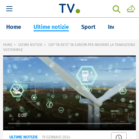
Home
Ultime notizie
Sport
Inchieste
HOME
ULTIME NOTIZIE
CDP "FA RETE" IN EUROPA PER FAVORIRE LA TRANSIZIONE
SOSTENIBILE
ULTIME NOTIZIE
19 GENNAIO 2024