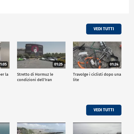
VEDI TUTTI
1:05
01:25
01:24
er la
Stretto di Hormuz le
Travolge i ciclisti dopo una
condizioni dell'Iran
lite
VEDI TUTTI