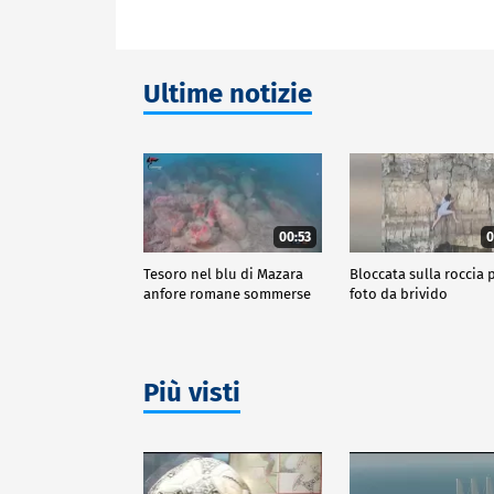
Ultime notizie
00:53
0
Tesoro nel blu di Mazara
Bloccata sulla roccia p
anfore romane sommerse
foto da brivido
Più visti