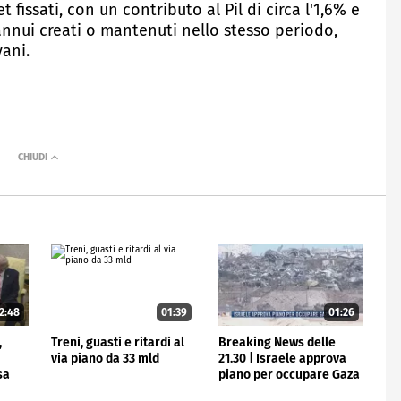
 fissati, con un contributo al Pil di circa l'1,6% e
annui creati o mantenuti nello stesso periodo,
ani.
2:48
01:39
01:26
,
Treni, guasti e ritardi al
Breaking News delle
via piano da 33 mld
21.30 | Israele approva
sa
piano per occupare Gaza