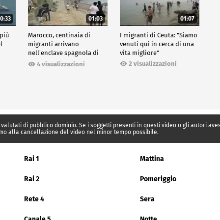
0:33
01:03
01:07
 più
Marocco, centinaia di
I migranti di Ceuta: "Siamo
l
migranti arrivano
venuti qui in cerca di una
nell'enclave spagnola di
vita migliore"
Ceuta
2 visualizzazioni
4 visualizzazioni
 valutati di pubblico dominio. Se i soggetti presenti in questi video o gli autori av
mo alla cancellazione del video nel minor tempo possibile.
Rai 1
Mattina
Rai 2
Pomeriggio
Rete 4
Sera
Canale 5
Notte