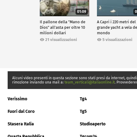
01:09
0
Il pallone della "Mano de
A Capri i 220 metri del
Dios" all'asta per oltre 10
grande yacht a vela de
milioni dollari
mondo
21 visualizzazioni
5 visualizzazioni
Alcuni video presenti in questa sezione sono stati presi da internet, quindi
rimozione inviando una mail a:
team_verticali@italiaonline.it
. Provvedere
Verissimo
Tg4
Fuori dal Coro
Tg5
Stasera Italia
Studioaperto
Quarta Repubblica
Tgcom24