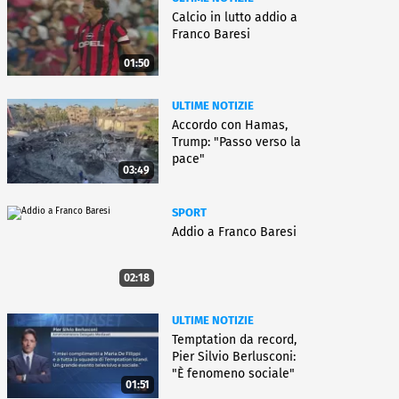
Calcio in lutto addio a
Franco Baresi
01:50
ULTIME NOTIZIE
Accordo con Hamas,
Trump: "Passo verso la
pace"
03:49
SPORT
Addio a Franco Baresi
02:18
ULTIME NOTIZIE
Temptation da record,
Pier Silvio Berlusconi:
"È fenomeno sociale"
01:51