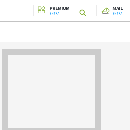
PREMIUM
MAIL
SEARCH
ENTRA
ENTRA
ENTRA