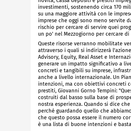
novità, Cassa depositi e prestiti impieg
investimenti, sostenendo circa 170 mili
su una maggiore attività con le impres
imprese che oggi sono meno servite da
rischio per cercare di servire quei pr
un po' nel Mezzogiorno per cercare di
Queste risorse verranno mobilitate ver
attraverso i quali si indirizzerà l'azio
Advisory, Equity, Real Asset e Interna
generare un impatto significativo a liv
concreti e tangibili su imprese, infrast
anche a livello internazionale. Un Pi
intenzioni, ma con obiettivi concreti 
prestiti, Giovanni Gorno Tempini: "Que
costruiti dal basso sulla base di prosp
nostra esperienza. Quando si dice che s
perché guardando quello che abbiamo
che questo possa essere il numero corr
è una lista di buone intenzioni e basta