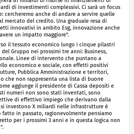
herà 81 miliardi di risorse in finanziamenti di
ardi di investimenti complessivi. Ci sarà un focus
e: cercheremo anche di andare a servire quelle
l mercato del credito. Una graduale resa di
ogetti innovativi in ambito Esg, innovazione anche
 avere un impatto maggiore".
so il tessuto economico lungo i cinque pilastri
ne del Gruppo nei prossimi tre anni: Business,
zionale. Linee di intervento che puntano a
ello economico e sociale, con effetti positivi
rutture, Pubblica Amministrazione e territori,
ano che non rappresenta una lista di buone
come aggiunge il presidente di Cassa depositi e
sti numeri non sono stati inventati, sono
ettive di effettivo impiego che derivano dalla
i investono X miliardi nelle infrastrutture è
 fatto in passato, ragionevolmente pensiamo
etto per i prossimi 3 anni e in questa logica non
".