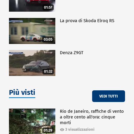
01:57
La prova di Skoda Elroq RS
03:05
Denza Z9GT
01:32
Più visti
VEDI TUTTI
Rio de Janeiro, raffiche di vento
a oltre cento all'ora: cinque
morti
3 visualizzazioni
01:29