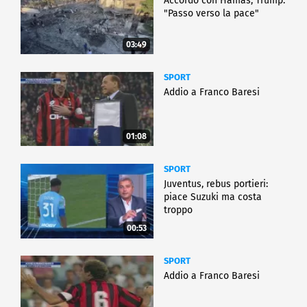
Accordo con Hamas, Trump:
"Passo verso la pace"
03:49
SPORT
Addio a Franco Baresi
01:08
SPORT
Juventus, rebus portieri:
piace Suzuki ma costa
troppo
00:53
SPORT
Addio a Franco Baresi