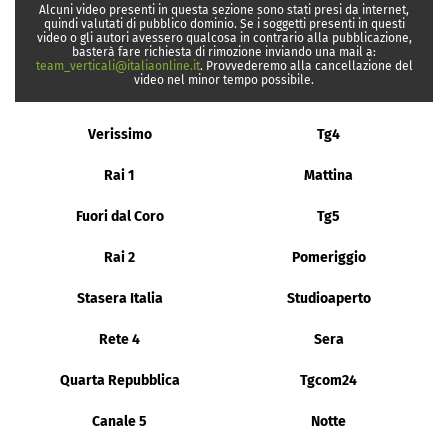
Alcuni video presenti in questa sezione sono stati presi da internet,
quindi valutati di pubblico dominio. Se i soggetti presenti in questi
video o gli autori avessero qualcosa in contrario alla pubblicazione,
basterà fare richiesta di rimozione inviando una mail a:
team_verticali@italiaonline.it
. Provvederemo alla cancellazione del
video nel minor tempo possibile.
Verissimo
Tg4
Rai 1
Mattina
Fuori dal Coro
Tg5
Rai 2
Pomeriggio
Stasera Italia
Studioaperto
Rete 4
Sera
Quarta Repubblica
Tgcom24
Canale 5
Notte