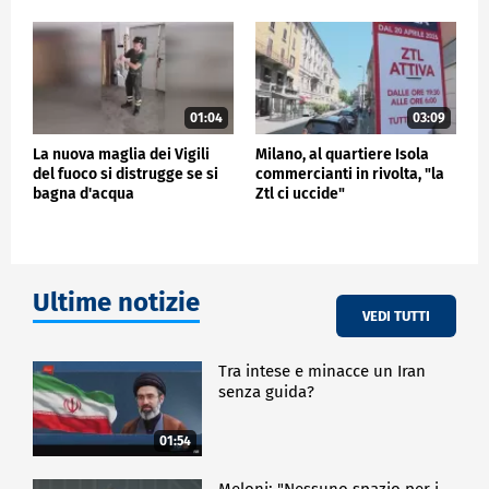
01:04
03:09
La nuova maglia dei Vigili
Milano, al quartiere Isola
del fuoco si distrugge se si
commercianti in rivolta, "la
bagna d'acqua
Ztl ci uccide"
Ultime notizie
VEDI TUTTI
Tra intese e minacce un Iran
senza guida?
01:54
Meloni: "Nessuno spazio per i