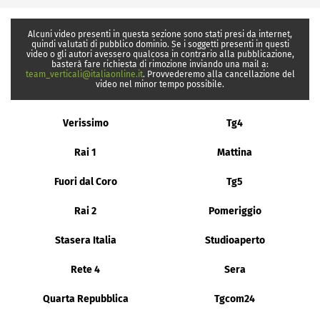
Alcuni video presenti in questa sezione sono stati presi da internet,
quindi valutati di pubblico dominio. Se i soggetti presenti in questi
video o gli autori avessero qualcosa in contrario alla pubblicazione,
basterà fare richiesta di rimozione inviando una mail a:
team_verticali@italiaonline.it
. Provvederemo alla cancellazione del
video nel minor tempo possibile.
Verissimo
Tg4
Rai 1
Mattina
Fuori dal Coro
Tg5
Rai 2
Pomeriggio
Stasera Italia
Studioaperto
Rete 4
Sera
Quarta Repubblica
Tgcom24