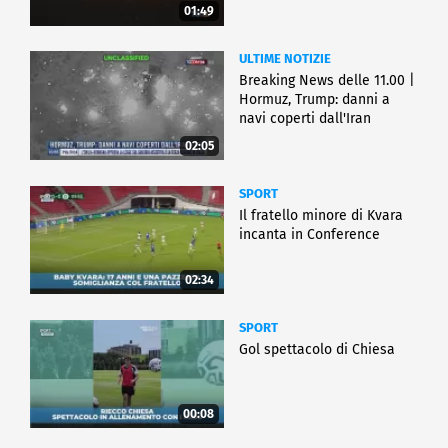
01:49
ULTIME NOTIZIE
Breaking News delle 11.00 |
Hormuz, Trump: danni a
navi coperti dall'Iran
02:05
SPORT
Il fratello minore di Kvara
incanta in Conference
02:34
SPORT
Gol spettacolo di Chiesa
00:08