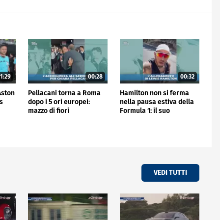
1:29
00:28
00:32
'Aston
Pellacani torna a Roma
Hamilton non si ferma
is
dopo i 5 ori europei:
nella pausa estiva della
mazzo di fiori
Formula 1: il suo
all'aeroporto
allenamento
VEDI TUTTI