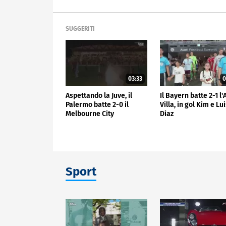
SUGGERITI
03:33
0
Aspettando la Juve, il
Il Bayern batte 2-1 l
Palermo batte 2-0 il
Villa, in gol Kim e Lu
Melbourne City
Diaz
Sport