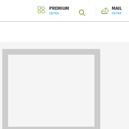
PREMIUM
MAIL
SEARCH
ENTRA
ENTRA
ENTRA