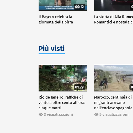
00:12
0
Il Bayern celebra la
La storia di Alfa Rome
giornata della birra
Romantici e nostalgic
Più visti
01:29
0
Rio de Janeiro, raffiche di
Marocco, centinaia di
vento a oltre cento all'ora:
migranti arrivano
cinque morti
nell'enclave spagnola
Ceuta
3 visualizzazioni
5 visualizzazioni