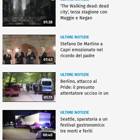
'The Walking dead: dead
city', terza stagione con
Maggie e Negan
01:38
ULTIME NOTIZIE
Stefano De Martino a
Capri emozionato nel
ricordo del padre
01:43
ULTIME NOTIZIE
Berlino, attacco al
Pride: il presunto
attentatore ucciso in un
01:11
blitz
ULTIME NOTIZIE
Seattle, sparatoria a un
festival gastronomico:
tre morti e feriti
00:40