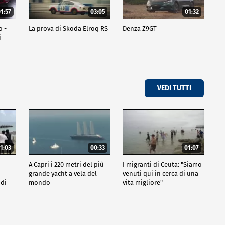
1:57
03:05
01:32
o -
La prova di Skoda Elroq RS
Denza Z9GT
i
VEDI TUTTI
1:03
00:33
01:07
A Capri i 220 metri del più
I migranti di Ceuta: "Siamo
grande yacht a vela del
venuti qui in cerca di una
 di
mondo
vita migliore"