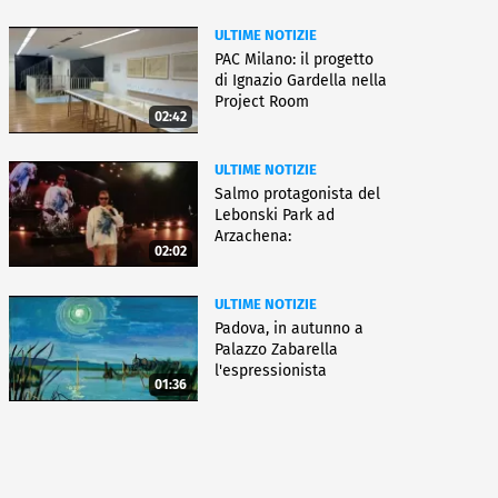
ULTIME NOTIZIE
PAC Milano: il progetto
di Ignazio Gardella nella
Project Room
02:42
ULTIME NOTIZIE
Salmo protagonista del
Lebonski Park ad
Arzachena:
02:02
"Un'emozione"
ULTIME NOTIZIE
Padova, in autunno a
Palazzo Zabarella
l'espressionista
01:36
Pechstein