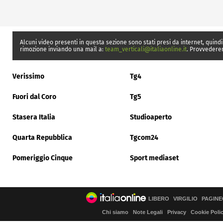
Alcuni video presenti in questa sezione sono stati presi da internet, quindi
rimozione inviando una mail a:
team_verticali@italiaonline.it
. Provvedere
Verissimo
Tg4
Fuori dal Coro
Tg5
Stasera Italia
Studioaperto
Quarta Repubblica
Tgcom24
Pomeriggio Cinque
Sport mediaset
LIBERO
VIRGILIO
PAGINE
Chi siamo
Note Legali
Privacy
Cookie Poli