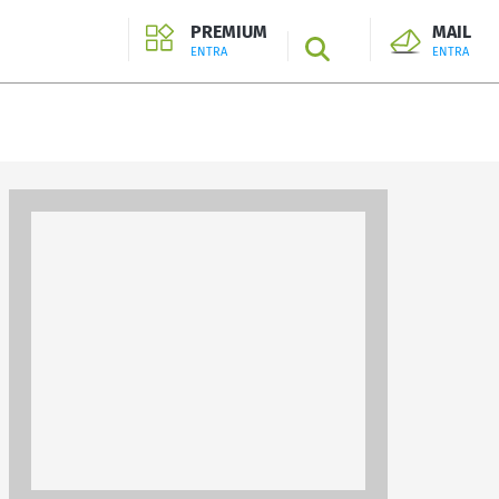
PREMIUM
MAIL
SEARCH
ENTRA
ENTRA
ENTRA