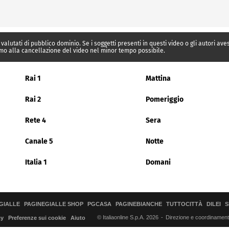
 valutati di pubblico dominio. Se i soggetti presenti in questi video o gli autori av
mo alla cancellazione del video nel minor tempo possibile.
Rai 1
Mattina
Rai 2
Pomeriggio
Rete 4
Sera
Canale 5
Notte
Italia 1
Domani
GIALLE
PAGINEGIALLE SHOP
PGCASA
PAGINEBIANCHE
TUTTOCITTÀ
DILEI
S
© Italiaonline S.p.A. 2026
Direzione e coordinamento 
cy
Preferenze sui cookie
Aiuto