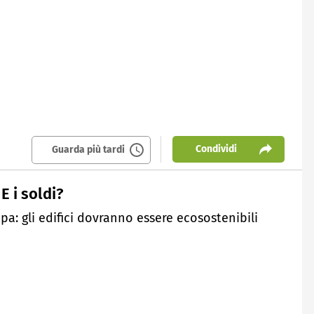
Condividi
Guarda più tardi
E i soldi?
ropa: gli edifici dovranno essere ecosostenibili