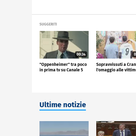
SUGGERITI
00:34
0
"Oppenheimer" tra poco
Sopravvissuti a Cran
in prima tv su Canale 5
l'omaggio alle vitti
Ultime notizie