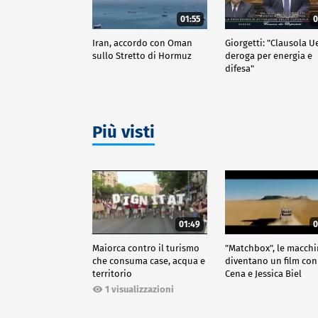
01:55
0
Iran, accordo con Oman
Giorgetti: "Clausola U
sullo Stretto di Hormuz
deroga per energia e
difesa"
Più visti
01:49
0
Maiorca contro il turismo
"Matchbox", le macch
che consuma case, acqua e
diventano un film con
territorio
Cena e Jessica Biel
1 visualizzazioni