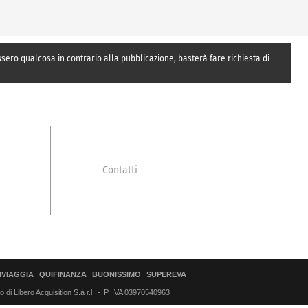
essero qualcosa in contrario alla pubblicazione, basterà fare richiesta di
Contatti
IVIAGGIA
QUIFINANZA
BUONISSIMO
SUPEREVA
di Libero Acquisition S.á r.l.
P. IVA 03970540963