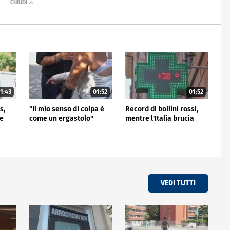
1:43
01:52
01:52
s,
"Il mio senso di colpa è
Record di bollini rossi,
me
come un ergastolo"
mentre l'Italia brucia
VEDI TUTTI