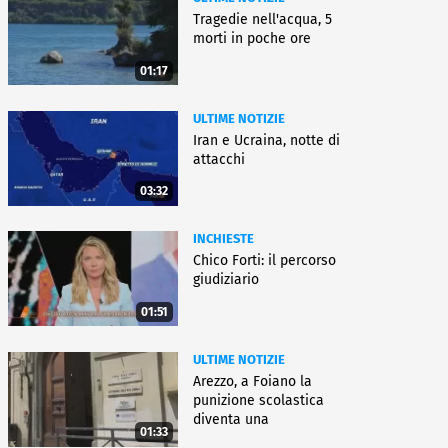
Tragedie nell'acqua, 5
morti in poche ore
01:17
ULTIME NOTIZIE
Iran e Ucraina, notte di
attacchi
03:32
INCHIESTE
Chico Forti: il percorso
giudiziario
01:51
ULTIME NOTIZIE
Arezzo, a Foiano la
punizione scolastica
diventa una
01:33
rieducazione