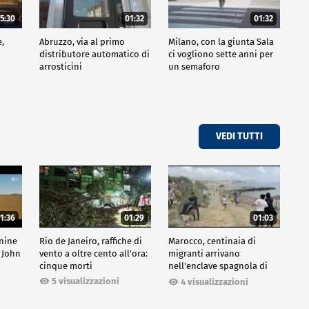
5:30
01:32
01:32
e,
Abruzzo, via al primo
Milano, con la giunta Sala
distributore automatico di
ci vogliono sette anni per
arrosticini
un semaforo
VEDI TUTTI
1:36
01:29
01:03
inine
Rio de Janeiro, raffiche di
Marocco, centinaia di
 John
vento a oltre cento all'ora:
migranti arrivano
cinque morti
nell'enclave spagnola di
Ceuta
5 visualizzazioni
4 visualizzazioni