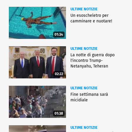
ULTIME NOTIZIE
Un esoscheletro per
camminare e nuotare!
01:34
ULTIME NOTIZIE
La notte di guerra dopo
l'incontro Trump-
Netanyahu, Teheran
all'attacco
02:22
ULTIME NOTIZIE
Fine settimana sarà
micidiale
01:38
ULTIME NOTIZIE