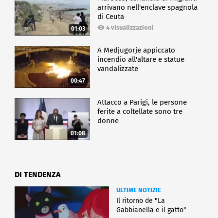
arrivano nell'enclave spagnola
di Ceuta
4 visualizzazioni
01:03
A Medjugorje appiccato
incendio all'altare e statue
vandalizzate
00:47
Attacco a Parigi, le persone
ferite a coltellate sono tre
donne
01:08
DI TENDENZA
ULTIME NOTIZIE
Il ritorno de "La
Gabbianella e il gatto"