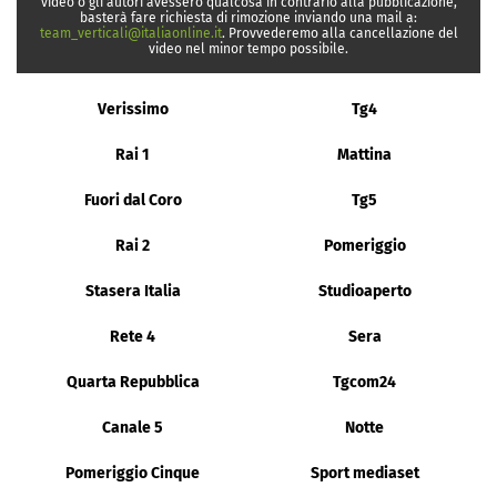
video o gli autori avessero qualcosa in contrario alla pubblicazione,
basterà fare richiesta di rimozione inviando una mail a:
team_verticali@italiaonline.it
. Provvederemo alla cancellazione del
video nel minor tempo possibile.
Verissimo
Tg4
Rai 1
Mattina
Fuori dal Coro
Tg5
Rai 2
Pomeriggio
Stasera Italia
Studioaperto
Rete 4
Sera
Quarta Repubblica
Tgcom24
Canale 5
Notte
Pomeriggio Cinque
Sport mediaset