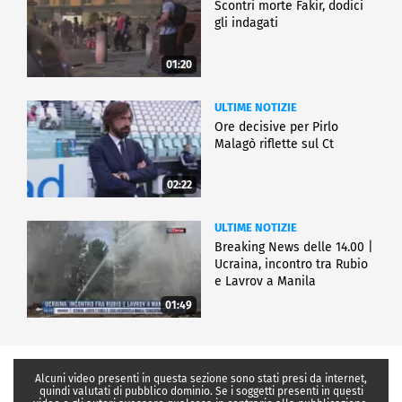
Scontri morte Fakir, dodici
gli indagati
01:20
ULTIME NOTIZIE
Ore decisive per Pirlo
Malagò riflette sul Ct
02:22
ULTIME NOTIZIE
Breaking News delle 14.00 |
Ucraina, incontro tra Rubio
e Lavrov a Manila
01:49
Alcuni video presenti in questa sezione sono stati presi da internet,
quindi valutati di pubblico dominio. Se i soggetti presenti in questi