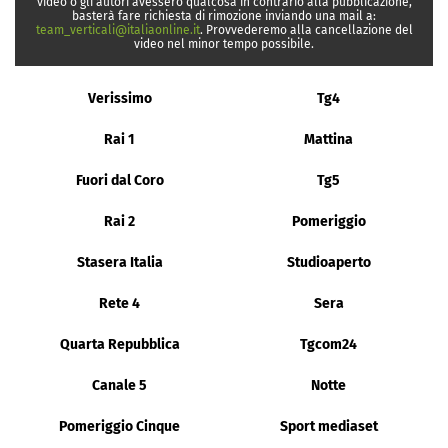
video o gli autori avessero qualcosa in contrario alla pubblicazione,
basterà fare richiesta di rimozione inviando una mail a:
team_verticali@italiaonline.it
. Provvederemo alla cancellazione del
video nel minor tempo possibile.
Verissimo
Tg4
Rai 1
Mattina
Fuori dal Coro
Tg5
Rai 2
Pomeriggio
Stasera Italia
Studioaperto
Rete 4
Sera
Quarta Repubblica
Tgcom24
Canale 5
Notte
Pomeriggio Cinque
Sport mediaset