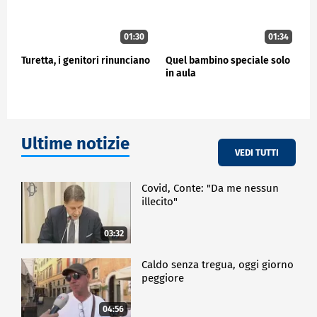
01:30
01:34
Turetta, i genitori rinunciano
Quel bambino speciale solo
in aula
Ultime notizie
VEDI TUTTI
Covid, Conte: "Da me nessun
illecito"
03:32
Caldo senza tregua, oggi giorno
peggiore
04:56