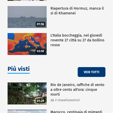
Riapertura di Hormuz, manca il
sì di Khamenei
01:56
L'Italia boccheggia, nel giovedì
rovente 27 città su 27 da bollino
rosso
03:50
Più visti
VEDI TUTTI
Rio de Janeiro, raffiche di vento
a oltre cento all'ora: cinque
morti
2 visualizzazioni
01:29
Marocco, centinaia di migranti