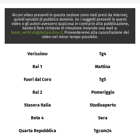
Alcuni video presenti in questa sezione sono stati presi da internet,
quindi valutati di pubblico dominio. Se i soggetti presenti in questi
video o gli autori avessero qualcosa in contrario alla pubblicazione,
basterà fare richiesta di rimozione inviando una mail a:
team_verticali@italiaonline.it
. Provvederemo alla cancellazione del
video nel minor tempo possibile.
Verissimo
Tg4
Rai 1
Mattina
Fuori dal Coro
Tg5
Rai 2
Pomeriggio
Stasera Italia
Studioaperto
Rete 4
Sera
Quarta Repubblica
Tgcom24