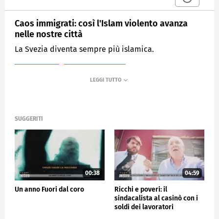
Caos immigrati: così l'Islam violento avanza
nelle nostre città
La Svezia diventa sempre più islamica.
MEDIASET
FUORI DAL CORO
SUGGERITI
00:38
04:59
Un anno Fuori dal coro
Ricchi e poveri: il
sindacalista al casinò con i
soldi dei lavoratori