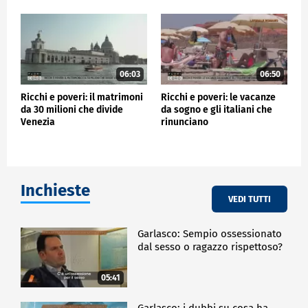
06:03
06:50
Ricchi e poveri: il matrimoni
Ricchi e poveri: le vacanze
da 30 milioni che divide
da sogno e gli italiani che
Venezia
rinunciano
Inchieste
VEDI TUTTI
Garlasco: Sempio ossessionato
dal sesso o ragazzo rispettoso?
05:41
Garlasco: i dubbi su cosa ha