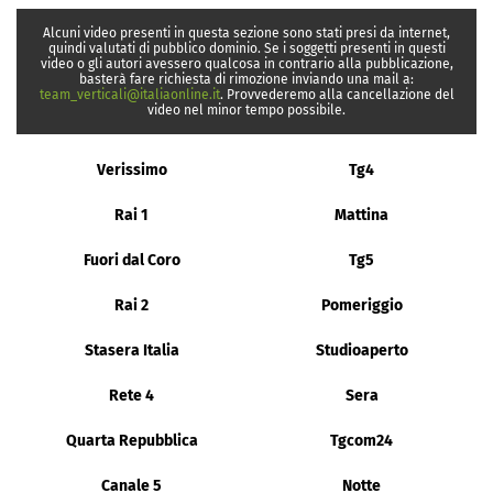
Alcuni video presenti in questa sezione sono stati presi da internet,
quindi valutati di pubblico dominio. Se i soggetti presenti in questi
video o gli autori avessero qualcosa in contrario alla pubblicazione,
basterà fare richiesta di rimozione inviando una mail a:
team_verticali@italiaonline.it
. Provvederemo alla cancellazione del
video nel minor tempo possibile.
Verissimo
Tg4
Rai 1
Mattina
Fuori dal Coro
Tg5
Rai 2
Pomeriggio
Stasera Italia
Studioaperto
Rete 4
Sera
Quarta Repubblica
Tgcom24
Canale 5
Notte