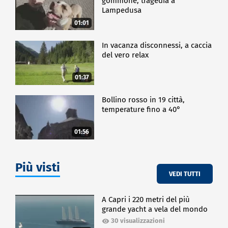
Cineteca di Bologna.
gommone, tragedia a
Lampedusa
"Per la quale supportiamo da diversi anni il corso di
01:01
alta formazione per il film making e con l'Università
Iulm". Canon collabora anche col Politecnico di
Torino per il corso di ingegneria del cinema e dei
In vacanza disconnessi, a caccia
del vero relax
mezzi di comunicazione, un insegnamento unico in
Italia.
01:37
CRONACA
Bollino rosso in 19 città,
temperature fino a 40°
01:56
Più visti
VEDI TUTTI
A Capri i 220 metri del più
grande yacht a vela del mondo
30 visualizzazioni