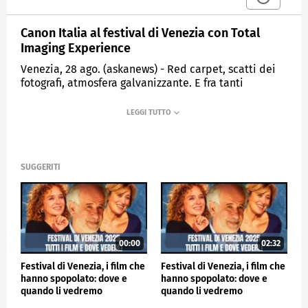
Canon Italia al festival di Venezia con Total
Imaging Experience
Venezia, 28 ago. (askanews) - Red carpet, scatti dei
fotografi, atmosfera galvanizzante. E fra tanti
professionisti dell'immagine, Canon è punto di
riferimento alla 81^ Mostra Internazionale d'Arte
Cinematografica di Venezia. Ma il focus sono anche i
talenti di domani.
Come spiega Giuseppe D'Amelio, Country Director
SUGGERITI
Imaging Technology Canon Italia.
"Canon collabora con la Mostra Internazionale d'Arte
cinematografica di Venezia da oltre 20 anni, una
collaborazione di cui siamo particolarmente
orgogliosi simbolo della settima arte e della cultura".
00:00
02:32
Nel suo punto Canon Professional Service al terzo
piano del Casino', il gruppo ha creato un'esperienza
Festival di Venezia, i film che
Festival di Venezia, i film che
visiva e tecnologica: Total Imaging Experience,
hanno spopolato: dove e
hanno spopolato: dove e
sottolinea D'Amelio.
quando li vedremo
quando li vedremo
"E' un concetto che definisce l'essenza della