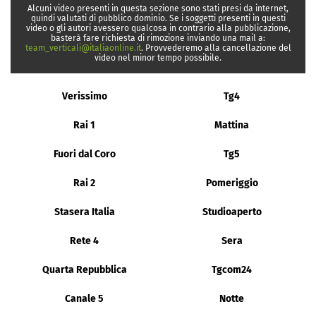
Alcuni video presenti in questa sezione sono stati presi da internet,
quindi valutati di pubblico dominio. Se i soggetti presenti in questi
video o gli autori avessero qualcosa in contrario alla pubblicazione,
basterà fare richiesta di rimozione inviando una mail a:
team_verticali@italiaonline.it
. Provvederemo alla cancellazione del
video nel minor tempo possibile.
Verissimo
Tg4
Rai 1
Mattina
Fuori dal Coro
Tg5
Rai 2
Pomeriggio
Stasera Italia
Studioaperto
Rete 4
Sera
Quarta Repubblica
Tgcom24
Canale 5
Notte