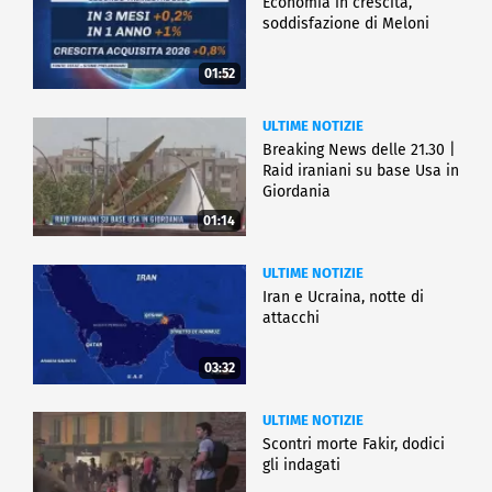
Economia in crescita,
soddisfazione di Meloni
01:52
ULTIME NOTIZIE
Breaking News delle 21.30 |
Raid iraniani su base Usa in
Giordania
01:14
ULTIME NOTIZIE
Iran e Ucraina, notte di
attacchi
03:32
ULTIME NOTIZIE
Scontri morte Fakir, dodici
gli indagati