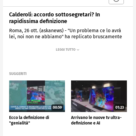
Calderoli: accordo sottosegretari? In
rapidissima definizione
Roma, 26 ott. (askanews) - "Un problema ce lo avrà
lei, noi non ne abbiamo" ha replicato bruscamente
ai giornalisti sui problemi per la tenuta del centro-
destra, il ministro per gli Affari regionali, il leghista
Roberto Calderoli, entrando al Senato per l'inizio dei
lavori per la fiducia al Governo Meloni.
"Stiamo lavorando e sta arrivando una rapidissima
SUGGERITI
definizione"; ha poi risposto a chi gli chiedeva se è
stato raggiunto l'accordo per la lista dei
sottosegretari e vice-ministri del nuovo governo.
POLITICA
00:59
01:23
Ecco la definizione di
Arrivano le nuove tv ultra-
"genialità"
definizione e AI