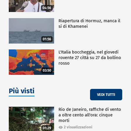
04:56
Riapertura di Hormuz, manca il
sì di Khamenei
01:56
L'Italia boccheggia, nel giovedì
rovente 27 città su 27 da bollino
rosso
03:50
Più visti
VEDI TUTTI
Rio de Janeiro, raffiche di vento
a oltre cento all'ora: cinque
morti
2 visualizzazioni
01:29