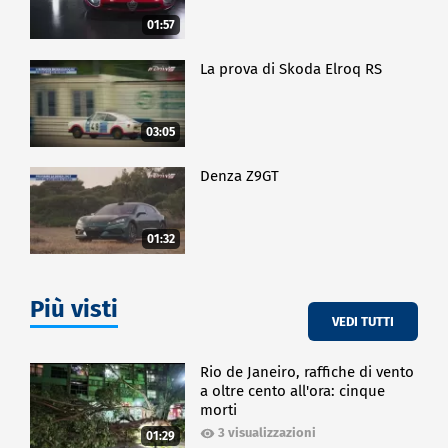
01:57
La prova di Skoda Elroq RS
03:05
Denza Z9GT
01:32
Più visti
VEDI TUTTI
Rio de Janeiro, raffiche di vento
a oltre cento all'ora: cinque
morti
3 visualizzazioni
01:29