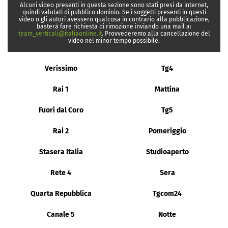
Alcuni video presenti in questa sezione sono stati presi da internet,
quindi valutati di pubblico dominio. Se i soggetti presenti in questi
video o gli autori avessero qualcosa in contrario alla pubblicazione,
basterà fare richiesta di rimozione inviando una mail a:
team_verticali@italiaonline.it
. Provvederemo alla cancellazione del
video nel minor tempo possibile.
Verissimo
Tg4
Rai 1
Mattina
Fuori dal Coro
Tg5
Rai 2
Pomeriggio
Stasera Italia
Studioaperto
Rete 4
Sera
Quarta Repubblica
Tgcom24
Canale 5
Notte