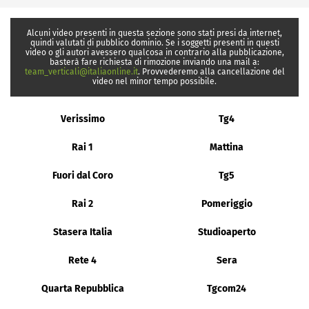
Alcuni video presenti in questa sezione sono stati presi da internet,
quindi valutati di pubblico dominio. Se i soggetti presenti in questi
video o gli autori avessero qualcosa in contrario alla pubblicazione,
basterà fare richiesta di rimozione inviando una mail a:
team_verticali@italiaonline.it
. Provvederemo alla cancellazione del
video nel minor tempo possibile.
Verissimo
Tg4
Rai 1
Mattina
Fuori dal Coro
Tg5
Rai 2
Pomeriggio
Stasera Italia
Studioaperto
Rete 4
Sera
Quarta Repubblica
Tgcom24