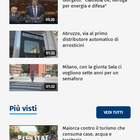
per energia e difesa"
05:30
Abruzzo, via al primo
distributore automatico di
arrosticini
01:32
Milano, con la giunta Sala ci
vogliono sette anni per un
semaforo
01:32
Più visti
VEDI TUTTI
Maiorca contro il turismo che
consuma case, acqua e