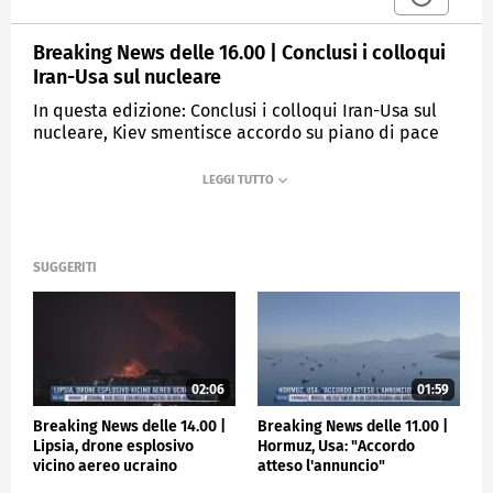
Breaking News delle 16.00 | Conclusi i colloqui
Iran-Usa sul nucleare
In questa edizione: Conclusi i colloqui Iran-Usa sul
nucleare, Kiev smentisce accordo su piano di pace
Trump, "Il Papa vuole essere all'Urbi et Orbi", Allerta
rossa meteo, Po sorvegliato, Lavoro, 3 regioni
italiane tra le peggiori Ue, Serie A, il Napoli punta
alla vetta.
SUGGERITI
MEDIASET
TGCOM24
02:06
01:59
Breaking News delle 14.00 |
Breaking News delle 11.00 |
Lipsia, drone esplosivo
Hormuz, Usa: "Accordo
vicino aereo ucraino
atteso l'annuncio"