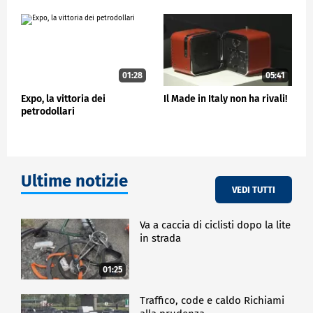
sono tante e impegnative. Le aziende devono porsi
come obiettivo un cambio del modello di business e
a seguito di questa consapevolezza garantirsi quelle
competenze che servono per gestire queste
transizioni tecnologiche così rilevanti."
Oltre duemila allori, 300 cespugli e 80 essenze
01:28
05:41
arboree, caratterizzano il padiglione fieristico che
Expo, la vittoria dei
Il Made in Italy non ha rivali!
ospita Futura Expo. Sette i partner dell'edizione
petrodollari
2025, molti ormai storici sostenitori della
manifestazione. Tra loro Fondazione Una, come
sottolinea il presidente Maurizio Zipponi:
"C'è un punto di contatto tra le nuove generazioni e
Ultime notizie
ciò che è il cambiamento. Nel cambiamento non può
VEDI TUTTI
perdersi il rapporto con i luoghi in cui le persone
vivono, le città e il territorio. Ecco che la Fondazione
Una mette in contatto le nuove generazioni su ciò
Va a caccia di ciclisti dopo la lite
che nel territorio avviene come governo del
in strada
territorio con la sostenibilità nuove filiere
economiche, nuove opportunità di lavoro di cui la
01:25
fondazione UNA è a capo in una serie di progetti in
Italia. Quindi Brescia è un luogo del futuro."
Traffico, code e caldo Richiami