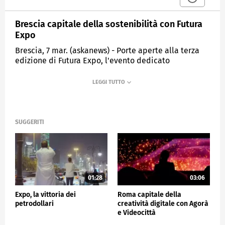
Brescia capitale della sostenibilità con Futura
Expo
Brescia, 7 mar. (askanews) - Porte aperte alla terza
edizione di Futura Expo, l'evento dedicato
all'economia green e alla transizione ambientale che
fa di Brescia la capitale nazionale della
sostenibilità. Nel centro fieristico Brixia Forum, fino a
domenica 9 marzo, oltre 120 espositori e 150 ospiti
attesi, con esperienze immersive, laboratori e giochi
per appagare la propria voglia di futuro.
SUGGERITI
Grande attenzione alle famiglie e ai giovani, come
sottolinea Roberto Saccone, presidente di Camera di
Commercio di Brescia: "Quest'anno siamo alla terza
edizione. Abbiamo come claim Voglia di futuro, in un
momento in cui il futuro si presenta certamente
01:28
03:06
difficile. Ma serve ancora una volta dimostrare
Expo, la vittoria dei
Roma capitale della
l'impegno delel imprese su questi grandi temi
petrodollari
creatività digitale con Agorà
rappresentati dalla sostenibilità, quindi dai temi
e Videocittà
ambientali e sociali. In questo momento le sfide