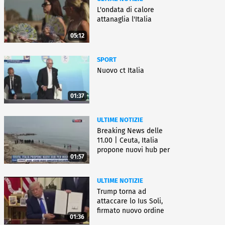
L'ondata di calore
attanaglia l'Italia
05:12
SPORT
Nuovo ct Italia
01:37
ULTIME NOTIZIE
Breaking News delle
11.00 | Ceuta, Italia
propone nuovi hub per
01:57
migranti
ULTIME NOTIZIE
Trump torna ad
attaccare lo Ius Soli,
firmato nuovo ordine
01:36
esecutivo