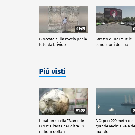
01:05
0
Bloccata sulla roccia per la
Stretto di Hormuz le
foto da brivido
condizioni dell'Iran
Più visti
01:09
0
Il pallone della "Mano de
A Capri i 220 metri del
Dios" all'asta per oltre 10
grande yacht a vela de
milioni dollari
mondo