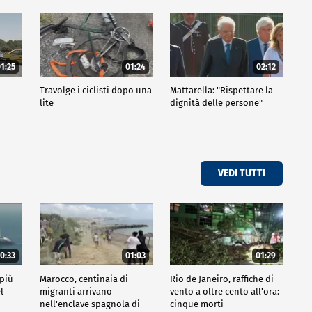
1:25
01:24
02:12
Travolge i ciclisti dopo una
Mattarella: "Rispettare la
lite
dignità delle persone"
VEDI TUTTI
0:33
01:03
01:29
 più
Marocco, centinaia di
Rio de Janeiro, raffiche di
l
migranti arrivano
vento a oltre cento all'ora:
nell'enclave spagnola di
cinque morti