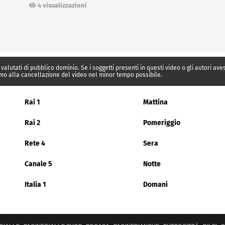
Ceuta
4 visualizzazioni
 valutati di pubblico dominio. Se i soggetti presenti in questi video o gli autori av
mo alla cancellazione del video nel minor tempo possibile.
Rai 1
Mattina
Rai 2
Pomeriggio
Rete 4
Sera
Canale 5
Notte
Italia 1
Domani