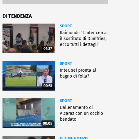
DI TENDENZA
SPORT
Raimondi: "L'Inter cerca
il sostituto di Dumfries,
ecco tutti i dettagli"
01:37
SPORT
Inter, sei pronta al
bagno di folla?
00:51
SPORT
L'allenamento di
Alcaraz con un occhio
bendato
00:05
ULTIME NOTIZIE