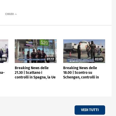
2:06
01:17
02:05
e
Breaking News delle
Breaking News delle
ma-
21.30 | Scattano i
18.00 | Scontro su
controlli in Spagna, la Ue
Schengen, controlli in
media
Spagna
VEDI TUTTI