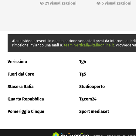
21 visualizzazioni
5 visualizzazioni
Alcuni video presenti in questa sezione sono stati presi da internet, quindi
rimozione inviando una mail a:
team_verticali@italiaonline.it
. Provvedere
Verissimo
Tg4
Fuori dal Coro
Tg5
Stasera Italia
Studioaperto
Quarta Repubblica
Tgcom24
Pomeriggio Cinque
Sport mediaset