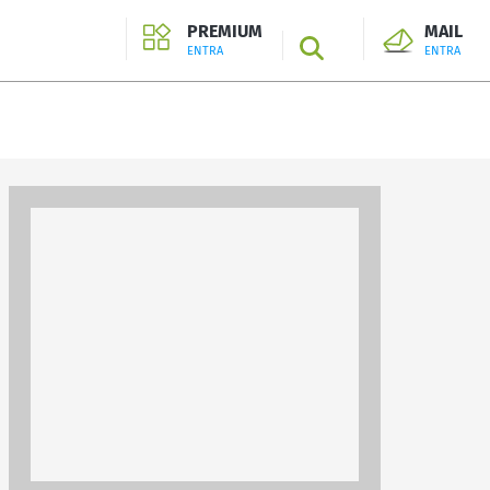
PREMIUM
MAIL
SEARCH
ENTRA
ENTRA
ENTRA