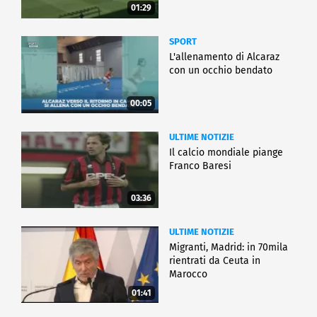
01:29
SPORT
L'allenamento di Alcaraz
con un occhio bendato
00:05
ULTIME NOTIZIE
Il calcio mondiale piange
Franco Baresi
03:36
ULTIME NOTIZIE
Migranti, Madrid: in 70mila
rientrati da Ceuta in
Marocco
01:41