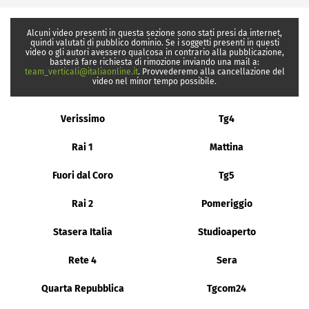
Alcuni video presenti in questa sezione sono stati presi da internet,
quindi valutati di pubblico dominio. Se i soggetti presenti in questi
video o gli autori avessero qualcosa in contrario alla pubblicazione,
basterà fare richiesta di rimozione inviando una mail a:
team_verticali@italiaonline.it
. Provvederemo alla cancellazione del
video nel minor tempo possibile.
Verissimo
Tg4
Rai 1
Mattina
Fuori dal Coro
Tg5
Rai 2
Pomeriggio
Stasera Italia
Studioaperto
Rete 4
Sera
Quarta Repubblica
Tgcom24