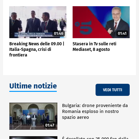
01:46
01:41
Breaking News delle 09.00 |
Stasera in Tv sulle reti
Italia-Spagna, crisi di
Mediaset, 8 agosto
frontiera
Ultime notizie
VEDI TUTTI
Bulgaria: drone proveniente da
Romania esploso in nostro
spazio aereo
01:47
É decollato con 25.000 fan dalla