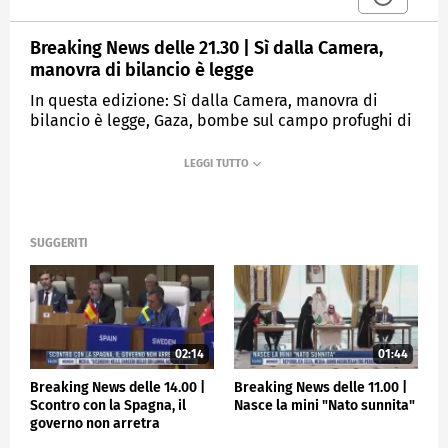
Breaking News delle 21.30 | Sì dalla Camera,
manovra di bilancio è legge
In questa edizione: Sì dalla Camera, manovra di
bilancio è legge, Gaza, bombe sul campo profughi di
Nuseirat, Un 2023 d'oro per la Borsa di Milano: +28%,
Influenza e Covid, è boom di casi in Italia
MEDIASET
TGCOM24
SUGGERITI
02:14
01:44
Breaking News delle 14.00 |
Breaking News delle 11.00 |
Scontro con la Spagna, il
Nasce la mini "Nato sunnita"
governo non arretra