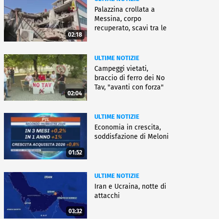
Palazzina crollata a
Messina, corpo
recuperato, scavi tra le
02:18
macerie
ULTIME NOTIZIE
Campeggi vietati,
braccio di ferro dei No
Tav, "avanti con forza"
02:04
ULTIME NOTIZIE
Economia in crescita,
soddisfazione di Meloni
01:52
ULTIME NOTIZIE
Iran e Ucraina, notte di
attacchi
03:32