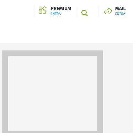
PREMIUM
MAIL
SEARCH
ENTRA
ENTRA
ENTRA