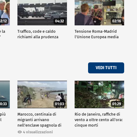
2:12
04:32
02:16
e la
Traffico, code e caldo
Tensione Roma-Madrid
"
richiami alla prudenza
l'Unione Europea media
VEDI TUTTI
0:33
01:03
01:29
 più
Marocco, centinaia di
Rio de Janeiro, raffiche di
l
migranti arrivano
vento a oltre cento all'ora:
nell'enclave spagnola di
cinque morti
Ceuta
4 visualizzazioni