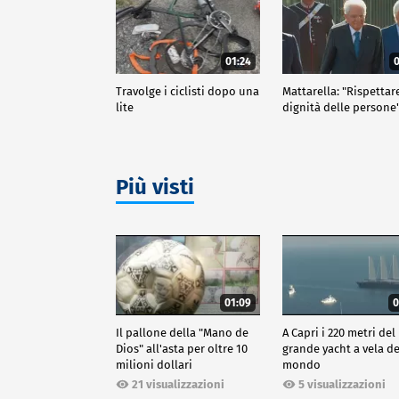
01:24
0
Travolge i ciclisti dopo una
Mattarella: "Rispettar
lite
dignità delle persone
Più visti
01:09
0
Il pallone della "Mano de
A Capri i 220 metri del
Dios" all'asta per oltre 10
grande yacht a vela de
milioni dollari
mondo
21 visualizzazioni
5 visualizzazioni