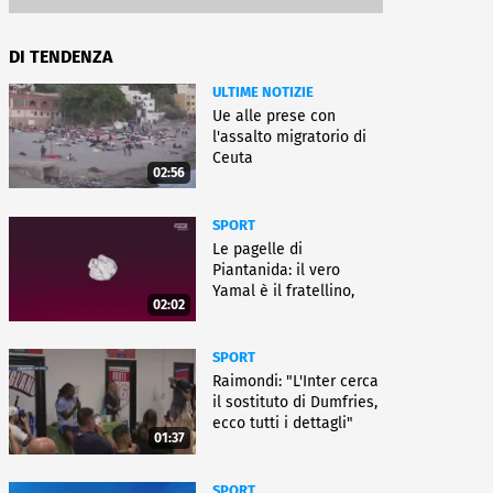
DI TENDENZA
ULTIME NOTIZIE
Ue alle prese con
l'assalto migratorio di
Ceuta
02:56
SPORT
Le pagelle di
Piantanida: il vero
Yamal è il fratellino,
02:02
Paredes cambia sport
SPORT
Raimondi: "L'Inter cerca
il sostituto di Dumfries,
ecco tutti i dettagli"
01:37
SPORT