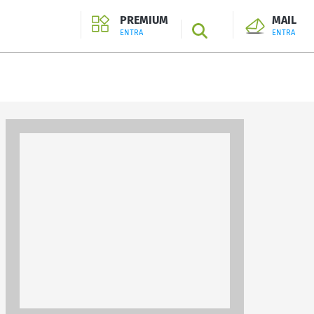
PREMIUM
MAIL
SEARCH
ENTRA
ENTRA
ENTRA