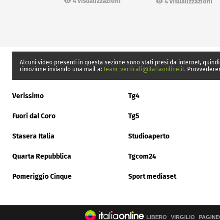
4 visualizzazioni
4 visualizzazioni
Alcuni video presenti in questa sezione sono stati presi da internet, quindi
rimozione inviando una mail a:
team_verticali@italiaonline.it
. Provvedere
Verissimo
Tg4
Fuori dal Coro
Tg5
Stasera Italia
Studioaperto
Quarta Repubblica
Tgcom24
Pomeriggio Cinque
Sport mediaset
LIBERO
VIRGILIO
PAGINE