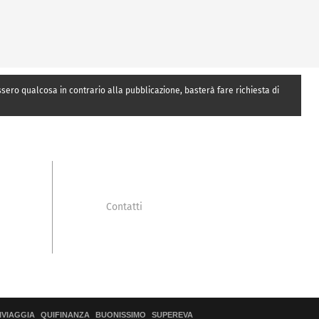
essero qualcosa in contrario alla pubblicazione, basterà fare richiesta di
Contatti
IVIAGGIA
QUIFINANZA
BUONISSIMO
SUPEREVA