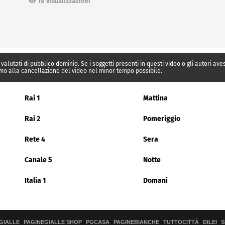
18 visualizzazioni
 valutati di pubblico dominio. Se i soggetti presenti in questi video o gli autori av
mo alla cancellazione del video nel minor tempo possibile.
Rai 1
Mattina
Rai 2
Pomeriggio
Rete 4
Sera
Canale 5
Notte
Italia 1
Domani
GIALLE
PAGINEGIALLE SHOP
PGCASA
PAGINEBIANCHE
TUTTOCITTÀ
DILEI
S