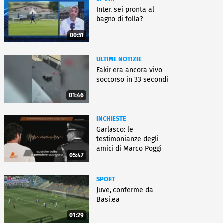
Inter, sei pronta al
bagno di folla?
00:51
ULTIME NOTIZIE
Fakir era ancora vivo
soccorso in 33 secondi
01:46
INCHIESTE
Garlasco: le
testimonianze degli
amici di Marco Poggi
05:47
SPORT
Juve, conferme da
Basilea
01:29