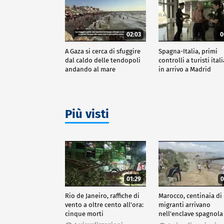
02:03
0
A Gaza si cerca di sfuggire
Spagna-Italia, primi
dal caldo delle tendopoli
controlli a turisti ital
andando al mare
in arrivo a Madrid
Più visti
01:29
0
Rio de Janeiro, raffiche di
Marocco, centinaia di
vento a oltre cento all'ora:
migranti arrivano
cinque morti
nell'enclave spagnola
Ceuta