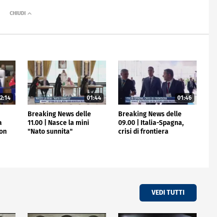
2:14
01:44
01:46
e
Breaking News delle
Breaking News delle
a
11.00 | Nasce la mini
09.00 | Italia-Spagna,
non
"Nato sunnita"
crisi di frontiera
VEDI TUTTI