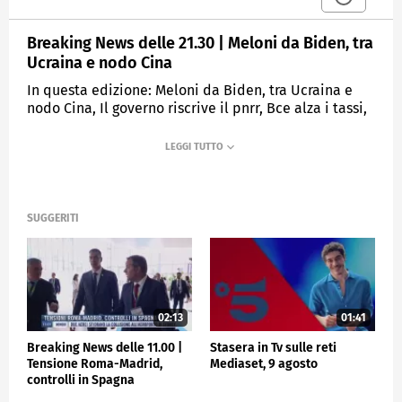
Breaking News delle 21.30 | Meloni da Biden, tra
Ucraina e nodo Cina
In questa edizione: Meloni da Biden, tra Ucraina e
nodo Cina, Il governo riscrive il pnrr, Bce alza i tassi,
ma Lagarde ipotizza pausa, Clima, Quirinale: "Siamo
in ritardo", Putin e guerra del grano, in Africa gratis
MEDIASET
TGCOM24
SUGGERITI
02:13
01:41
Breaking News delle 11.00 |
Stasera in Tv sulle reti
Tensione Roma-Madrid,
Mediaset, 9 agosto
controlli in Spagna