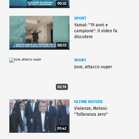
00:32
SPORT
Yamal: "19 anni e
campione". Il video fa
discutere
00:15
SPORT
Juve, attacco super
02:16
ULTIME NOTIZIE
Violenze, Meloni:
"Tolleranza zero"
01:42