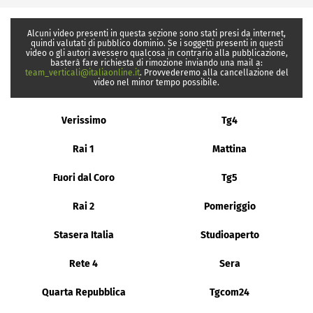
Alcuni video presenti in questa sezione sono stati presi da internet,
quindi valutati di pubblico dominio. Se i soggetti presenti in questi
video o gli autori avessero qualcosa in contrario alla pubblicazione,
basterà fare richiesta di rimozione inviando una mail a:
team_verticali@italiaonline.it
. Provvederemo alla cancellazione del
video nel minor tempo possibile.
Verissimo
Tg4
Rai 1
Mattina
Fuori dal Coro
Tg5
Rai 2
Pomeriggio
Stasera Italia
Studioaperto
Rete 4
Sera
Quarta Repubblica
Tgcom24