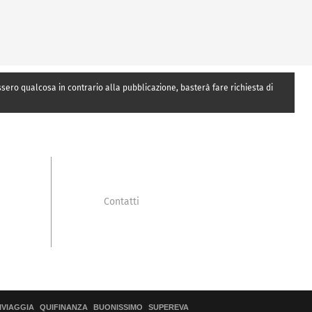
essero qualcosa in contrario alla pubblicazione, basterà fare richiesta di
Contatti
IVIAGGIA
QUIFINANZA
BUONISSIMO
SUPEREVA