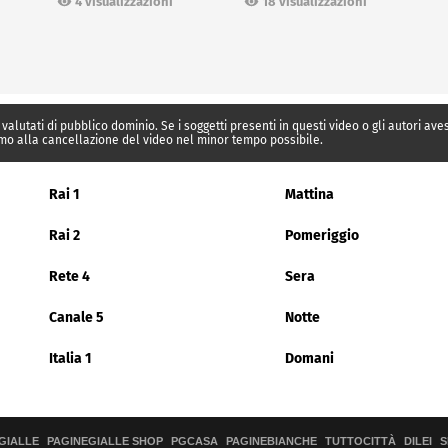
18 visualizzazioni
4 visualizzazioni
 valutati di pubblico dominio. Se i soggetti presenti in questi video o gli autori av
mo alla cancellazione del video nel minor tempo possibile.
Rai 1
Mattina
Rai 2
Pomeriggio
Rete 4
Sera
Canale 5
Notte
Italia 1
Domani
GIALLE
PAGINEGIALLE SHOP
PGCASA
PAGINEBIANCHE
TUTTOCITTÀ
DILEI
S