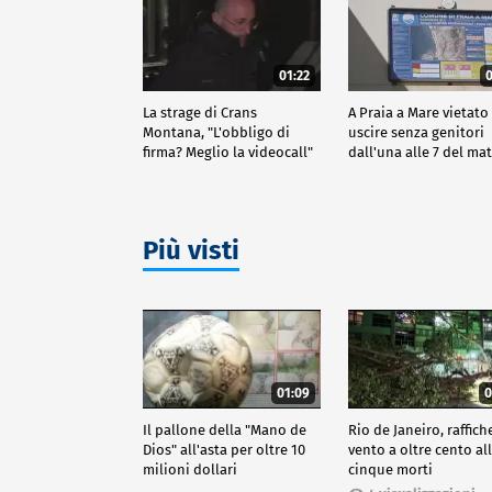
01:22
0
La strage di Crans
A Praia a Mare vietato
Montana, "L'obbligo di
uscire senza genitori
firma? Meglio la videocall"
dall'una alle 7 del ma
Più visti
01:09
0
Il pallone della "Mano de
Rio de Janeiro, raffich
Dios" all'asta per oltre 10
vento a oltre cento all
milioni dollari
cinque morti