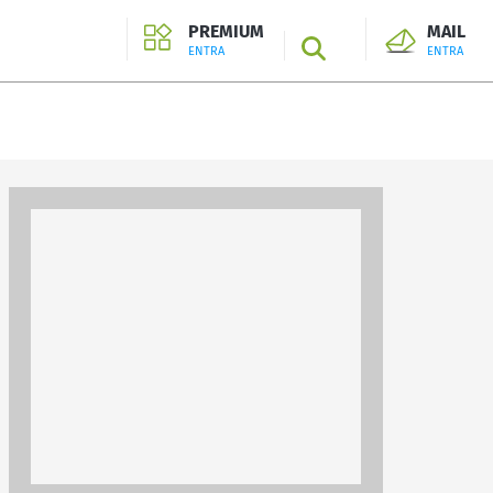
PREMIUM
MAIL
SEARCH
ENTRA
ENTRA
ENTRA