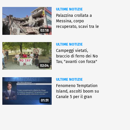
ULTIME NOTIZIE
Palazzina crollata a
Messina, corpo
recuperato, scavi tra le
02:18
macerie
ULTIME NOTIZIE
Campeggi vietati,
braccio di ferro dei No
Tav, "avanti con forza"
02:04
ULTIME NOTIZIE
Fenomeno Temptation
Island, ascolti boom su
Canale 5 per il gran
01:51
finale