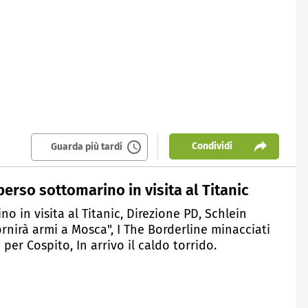
Condividi
Guarda più tardi
erso sottomarino in visita al Titanic
o in visita al Titanic, Direzione PD, Schlein
ornirà armi a Mosca", I The Borderline minacciati
per Cospito, In arrivo il caldo torrido.