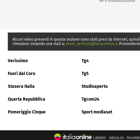
4 visualizzazioni
Alcuni video presenti in questa sezione sono stati presi da internet, quindi
rimozione inviando una mail a:
team_verticali@italiaonline.it
. Provvedere
Verissimo
Tg4
Fuori dal Coro
Tg5
Stasera Italia
Studioaperto
Quarta Repubblica
Tgcom24
Pomeriggio Cinque
Sport mediaset
LIBERO
VIRGILIO
PAGINE