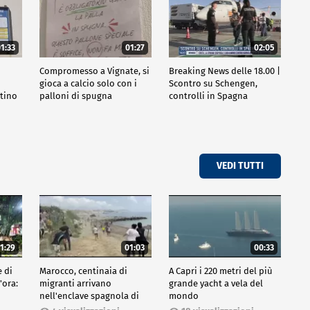
1:33
01:27
02:05
Compromesso a Vignate, si
Breaking News delle 18.00 |
gioca a calcio solo con i
Scontro su Schengen,
ttino
palloni di spugna
controlli in Spagna
VEDI TUTTI
1:29
01:03
00:33
e di
Marocco, centinaia di
A Capri i 220 metri del più
'ora:
migranti arrivano
grande yacht a vela del
nell'enclave spagnola di
mondo
Ceuta