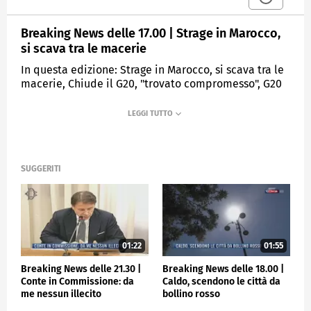
Breaking News delle 17.00 | Strage in Marocco,
si scava tra le macerie
In questa edizione: Strage in Marocco, si scava tra le
macerie, Chiude il G20, "trovato compromesso", G20
2024 a Rio, Lula apre a Putin, Accordo Ita-Lufthansa,
Ue: nessuna notifica, Estate di sangue sulle strade
italiane, Nazionale, per Spalletti esordio in salita
MEDIASET
TGCOM24
SUGGERITI
01:22
01:55
Breaking News delle 21.30 |
Breaking News delle 18.00 |
Conte in Commissione: da
Caldo, scendono le città da
me nessun illecito
bollino rosso