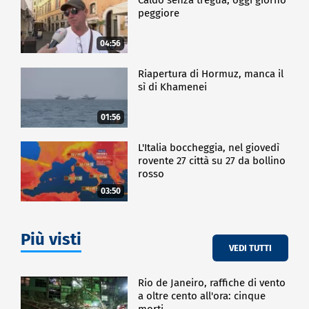
peggiore
04:56
Riapertura di Hormuz, manca il
sì di Khamenei
01:56
L'Italia boccheggia, nel giovedì
rovente 27 città su 27 da bollino
rosso
03:50
Più visti
VEDI TUTTI
Rio de Janeiro, raffiche di vento
a oltre cento all'ora: cinque