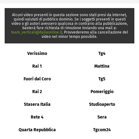
Alcuni video presenti in questa sezione sono stati presi da internet,
quindi valutati di pubblico dominio. Se i soggetti presenti in questi
video o gli autori avessero qualcosa in contrario alla pubblicazione,
basterà fare richiesta di rimozione inviando una mail a:
team_verticali@italiaonline.it
. Provvederemo alla cancellazione del
video nel minor tempo possibile.
Verissimo
Tg4
Rai 1
Mattina
Fuori dal Coro
Tg5
Rai 2
Pomeriggio
Stasera Italia
Studioaperto
Rete 4
Sera
Quarta Repubblica
Tgcom24