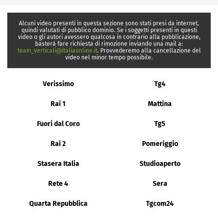
Alcuni video presenti in questa sezione sono stati presi da internet,
quindi valutati di pubblico dominio. Se i soggetti presenti in questi
video o gli autori avessero qualcosa in contrario alla pubblicazione,
basterà fare richiesta di rimozione inviando una mail a:
team_verticali@italiaonline.it
. Provvederemo alla cancellazione del
video nel minor tempo possibile.
Verissimo
Tg4
Rai 1
Mattina
Fuori dal Coro
Tg5
Rai 2
Pomeriggio
Stasera Italia
Studioaperto
Rete 4
Sera
Quarta Repubblica
Tgcom24