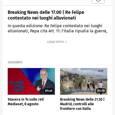
Breaking News delle 17.00 | Re Felipe
contestato nei luoghi alluvionati
In questa edizione: Re Felipe contestato nei luoghi
alluvionati, Papa cita Art. 11: l'Italia ripudia la guerra,
NYT: Trump raggiunge Harris in Pennsylvania,
Piacenza, deposito Dhl svaligiato, Omicidio Santo
Romano, 17enne: ho sparato, MotoGp: Bagnaia vince
in Malaysia.
SUGGERITI
MEDIASET
TGCOM24
01:41
01:19
Stasera in Tv sulle reti
Breaking News delle 21.30 |
Mediaset, 8 agosto
Madrid, controlli alle
frontiere con Italia