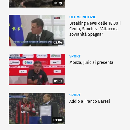
01:29
ULTIME NOTIZIE
Breaking News delle 18.00 |
Ceuta, Sanchez: "Attacco a
sovranità Spagna"
02:04
SPORT
Monza, Juric si presenta
01:52
SPORT
Addio a Franco Baresi
01:08