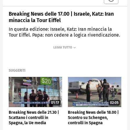
Breaking News delle 17.00 | Israele, Katz: Iran
minaccia la Tour Eiffel
In questa edizione: Israele, Katz: Iran minaccia la
Tour Eiffel. Papa: non cedere a logica rivendicazione.
Zelensky: dateci subito i missili Patriot. Pd, Schlein si
candida alle Europee. Basilicata, a mezzogiorno
affluenza al 9.12%. Serie A, alle 18 Salernitana-
Fiorentina.
SUGGERITI
MEDIASET
TGCOM24
01:17
02:05
Breaking News delle 21.30 |
Breaking News delle 18.00 |
Scattano i controlli in
Scontro su Schengen,
Spagna, la Ue media
controlli in Spagna