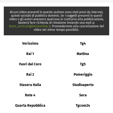
Alcuni video presenti in questa sezione sono stati presi da internet,
quindi valutati di pubblico dominio. Se i soggetti presenti in questi
video o gli autori avessero qualcosa in contrario alla pubblicazione,
basterà fare richiesta di rimozione inviando una mail a:
team_verticali@italiaonline.it
. Provvederemo alla cancellazione del
video nel minor tempo possibile.
Verissimo
Tg4
Rai 1
Mattina
Fuori dal Coro
Tg5
Rai 2
Pomeriggio
Stasera Italia
Studioaperto
Rete 4
Sera
Quarta Repubblica
Tgcom24