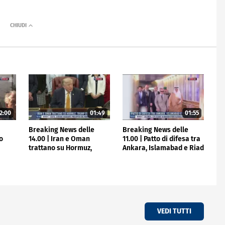
2:00
01:49
01:55
e
Breaking News delle
Breaking News delle
to
14.00 | Iran e Oman
11.00 | Patto di difesa tra
trattano su Hormuz,
Ankara, Islamabad e Riad
Trump escluso
VEDI TUTTI