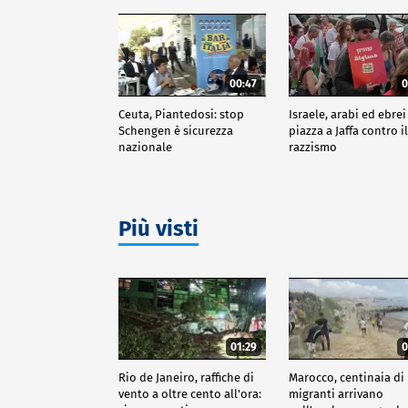
00:47
0
Ceuta, Piantedosi: stop
Israele, arabi ed ebrei
Schengen è sicurezza
piazza a Jaffa contro i
nazionale
razzismo
Più visti
01:29
0
Rio de Janeiro, raffiche di
Marocco, centinaia di
vento a oltre cento all'ora:
migranti arrivano