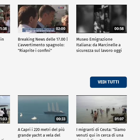
1:38
02:00
00:58
 in
Breaking News delle 17.00 |
Museo Emigrazione
l
L'avvertimento spagnolo:
Italiana: da Marcinelle a
"Riaprite i confini"
sicurezza sul lavoro oggi
VEDI TUTTI
1:03
00:33
01:07
A Capri i 220 metri del più
I migranti di Ceuta: "Siamo
grande yacht a vela del
venuti qui in cerca di una