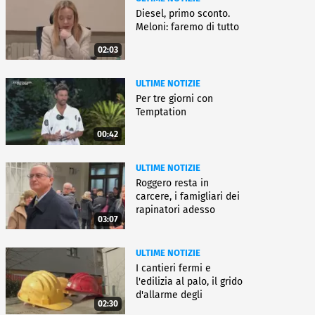
Diesel, primo sconto.
Meloni: faremo di tutto
02:03
ULTIME NOTIZIE
Per tre giorni con
Temptation
00:42
ULTIME NOTIZIE
Roggero resta in
carcere, i famigliari dei
rapinatori adesso
03:07
battono cassa
ULTIME NOTIZIE
I cantieri fermi e
l'edilizia al palo, il grido
d'allarme degli
02:30
architetti