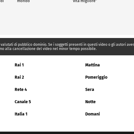
 di
mondo
vita migliore"
 valutati di pubblico dominio. Se i soggetti presenti in questi video o gli autori av
mo alla cancellazione del video nel minor tempo possibile.
Rai 1
Mattina
Rai 2
Pomeriggio
Rete 4
Sera
Canale 5
Notte
Italia 1
Domani