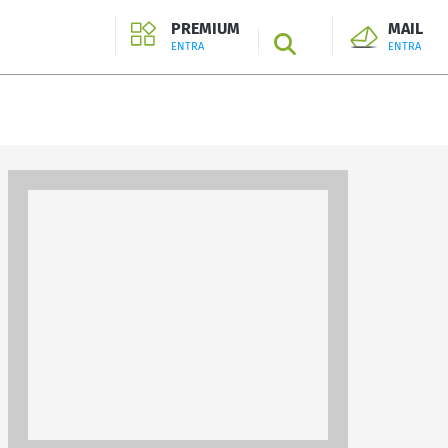
PREMIUM
MAIL
SEARCH
ENTRA
ENTRA
ENTRA