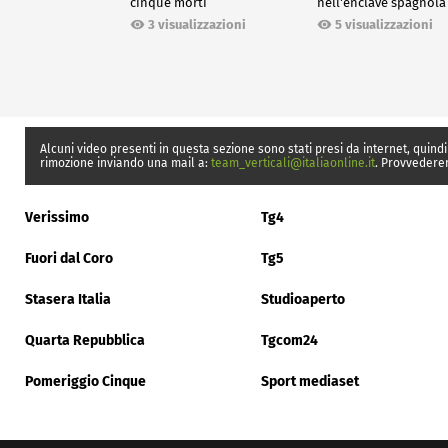
cinque morti
nell'enclave spagnola
Ceuta
3 visualizzazioni
5 visualizzazioni
Alcuni video presenti in questa sezione sono stati presi da internet, quindi
rimozione inviando una mail a:
team_verticali@italiaonline.it
. Provvedere
Verissimo
Tg4
Fuori dal Coro
Tg5
Stasera Italia
Studioaperto
Quarta Repubblica
Tgcom24
Pomeriggio Cinque
Sport mediaset