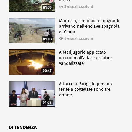
morti
5 visualizzazioni
01:29
Marocco, centinaia di migranti
arrivano nell'enclave spagnola
di Ceuta
4 visualizzazioni
01:03
A Medjugorje appiccato
incendio all'altare e statue
vandalizzate
00:47
Attacco a Parigi, le persone
ferite a coltellate sono tre
donne
01:08
DI TENDENZA