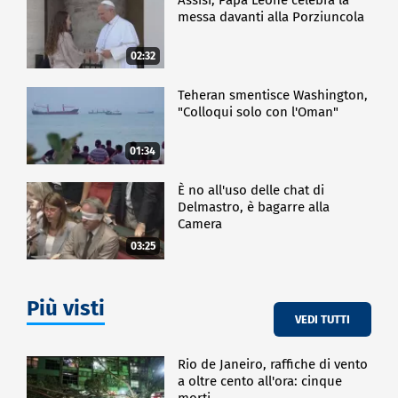
messa davanti alla Porziuncola
02:32
Teheran smentisce Washington,
"Colloqui solo con l'Oman"
01:34
È no all'uso delle chat di
Delmastro, è bagarre alla
Camera
03:25
Più visti
VEDI TUTTI
Rio de Janeiro, raffiche di vento
a oltre cento all'ora: cinque