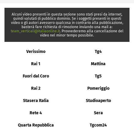
Alcuni video presenti in questa sezione sono stati presi da internet,
quindi valutati di pubblico dominio. Se i soggetti presenti in questi
video o gli autori avessero qualcosa in contrario alla pubblicazione,
basterà fare richiesta di rimozione inviando una mail a:
team_verticali@italiaonline.it
. Provvederemo alla cancellazione del
video nel minor tempo possibile.
Verissimo
Tg4
Rai 1
Mattina
Fuori dal Coro
Tg5
Rai 2
Pomeriggio
Stasera Italia
Studioaperto
Rete 4
Sera
Quarta Repubblica
Tgcom24