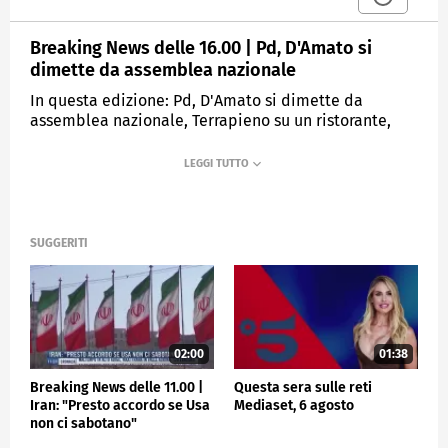
Breaking News delle 16.00 | Pd, D'Amato si
dimette da assemblea nazionale
In questa edizione: Pd, D'Amato si dimette da
assemblea nazionale, Terrapieno su un ristorante,
titolare muore, Kata, ispezione nel palazzo
sgomberato, Primo Angelus del Papa dopo
l'operazione, NYT: "Mosca ha distrutto la diga di
Kakhovka", Motogp: vince Martina, secondo Bagnaia
SUGGERITI
MEDIASET
TGCOM24
02:00
01:38
Breaking News delle 11.00 |
Questa sera sulle reti
Iran: "Presto accordo se Usa
Mediaset, 6 agosto
non ci sabotano"