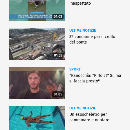
inaspettato
01:03
ULTIME NOTIZIE
32 condanne per il crollo
del ponte
01:55
SPORT
"Ranocchia: "Pirlo ct? Sì, ma
si faccia presto"
01:05
ULTIME NOTIZIE
Un esoscheletro per
camminare e nuotare!