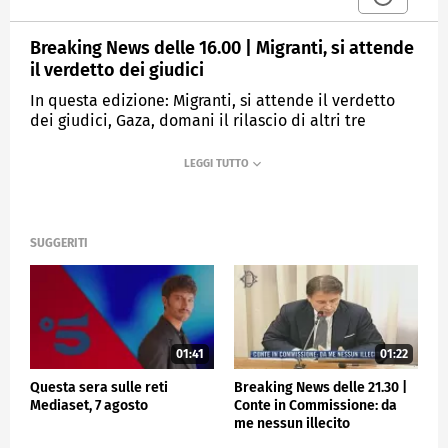
Breaking News delle 16.00 | Migranti, si attende
il verdetto dei giudici
In questa edizione: Migranti, si attende il verdetto
dei giudici, Gaza, domani il rilascio di altri tre
ostaggi, Incidente Washington, trovate le scatole
nere, Istat: salari reali in aumento, Natisone, il Pm:
"Imperizia nei soccorsi", Sorteggi Champions, evitato
il derby.
SUGGERITI
MEDIASET
TGCOM24
01:41
01:22
Questa sera sulle reti
Breaking News delle 21.30 |
Mediaset, 7 agosto
Conte in Commissione: da
me nessun illecito