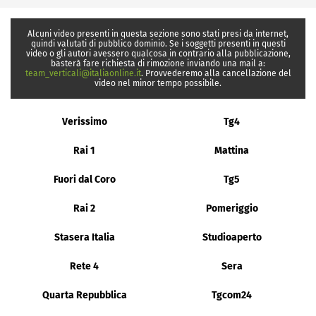
Alcuni video presenti in questa sezione sono stati presi da internet,
quindi valutati di pubblico dominio. Se i soggetti presenti in questi
video o gli autori avessero qualcosa in contrario alla pubblicazione,
basterà fare richiesta di rimozione inviando una mail a:
team_verticali@italiaonline.it
. Provvederemo alla cancellazione del
video nel minor tempo possibile.
Verissimo
Tg4
Rai 1
Mattina
Fuori dal Coro
Tg5
Rai 2
Pomeriggio
Stasera Italia
Studioaperto
Rete 4
Sera
Quarta Repubblica
Tgcom24