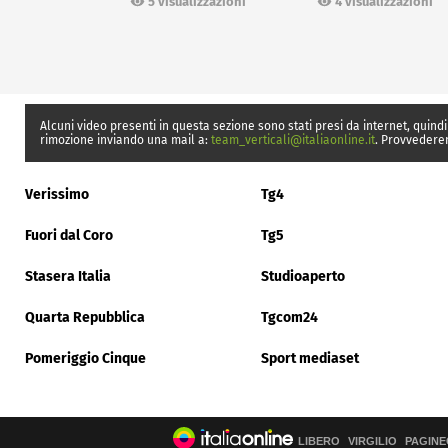
5 visualizzazioni
4 visualizzazioni
Alcuni video presenti in questa sezione sono stati presi da internet, quindi
rimozione inviando una mail a:
team_verticali@italiaonline.it
. Provvedere
Verissimo
Tg4
Fuori dal Coro
Tg5
Stasera Italia
Studioaperto
Quarta Repubblica
Tgcom24
Pomeriggio Cinque
Sport mediaset
LIBERO
VIRGILIO
PAGINE