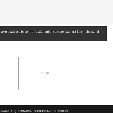
essero qualcosa in contrario alla pubblicazione, basterà fare richiesta di
Contatti
IVIAGGIA
QUIFINANZA
BUONISSIMO
SUPEREVA