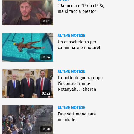
"Ranocchia: "Pirlo ct? Sì,
ma si faccia presto"
01:05
ULTIME NOTIZIE
Un esoscheletro per
camminare e nuotare!
01:34
ULTIME NOTIZIE
La notte di guerra dopo
l'incontro Trump-
Netanyahu, Teheran
02:22
all'attacco
ULTIME NOTIZIE
Fine settimana sarà
micidiale
01:38