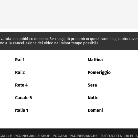
 valutati di pubblico dominio. Se i soggetti presenti in questi video o gli autori av
mo alla cancellazione del video nel minor tempo possibile.
Rai 1
Mattina
Rai 2
Pomeriggio
Rete 4
Sera
Canale 5
Notte
Italia 1
Domani
GIALLE
PAGINEGIALLE SHOP
PGCASA
PAGINEBIANCHE
TUTTOCITTÀ
DILEI
S