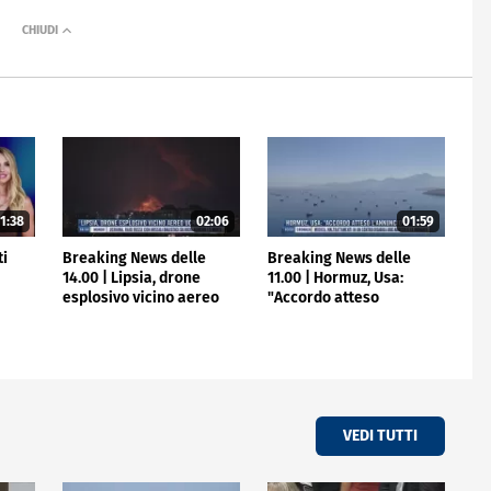
1:38
02:06
01:59
ti
Breaking News delle
Breaking News delle
14.00 | Lipsia, drone
11.00 | Hormuz, Usa:
esplosivo vicino aereo
"Accordo atteso
ucraino
l'annuncio"
VEDI TUTTI