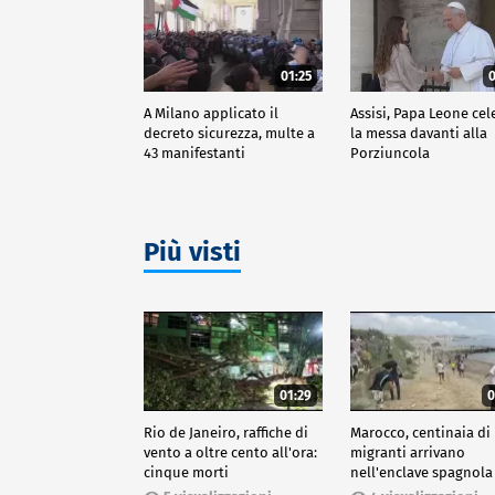
01:25
0
A Milano applicato il
Assisi, Papa Leone cel
decreto sicurezza, multe a
la messa davanti alla
43 manifestanti
Porziuncola
Più visti
01:29
0
Rio de Janeiro, raffiche di
Marocco, centinaia di
vento a oltre cento all'ora:
migranti arrivano
cinque morti
nell'enclave spagnola
Ceuta