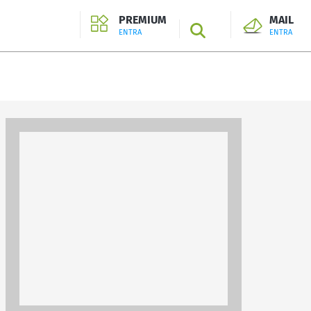
PREMIUM
MAIL
SEARCH
ENTRA
ENTRA
ENTRA