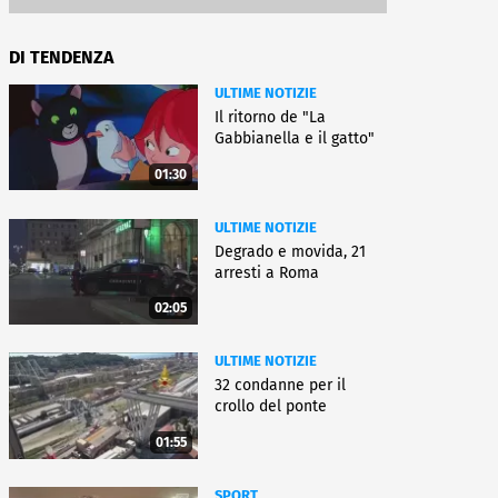
DI TENDENZA
ULTIME NOTIZIE
Il ritorno de "La
Gabbianella e il gatto"
01:30
ULTIME NOTIZIE
Degrado e movida, 21
arresti a Roma
02:05
ULTIME NOTIZIE
32 condanne per il
crollo del ponte
01:55
SPORT