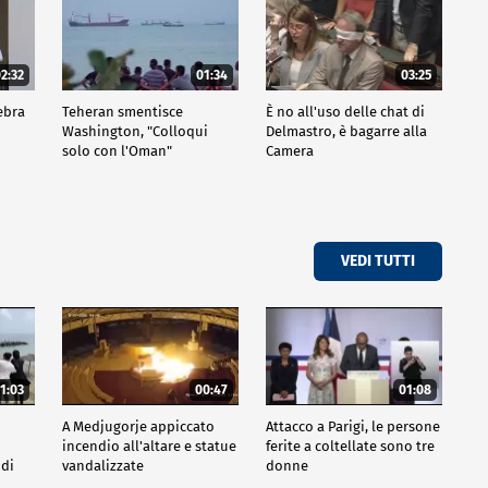
2:32
01:34
03:25
ebra
Teheran smentisce
È no all'uso delle chat di
Washington, "Colloqui
Delmastro, è bagarre alla
solo con l'Oman"
Camera
VEDI TUTTI
1:03
00:47
01:08
A Medjugorje appiccato
Attacco a Parigi, le persone
incendio all'altare e statue
ferite a coltellate sono tre
 di
vandalizzate
donne