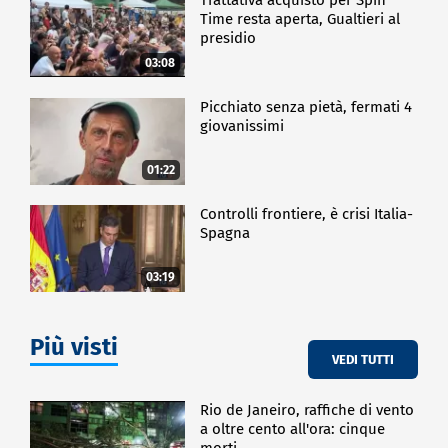
Time resta aperta, Gualtieri al
presidio
03:08
Picchiato senza pietà, fermati 4
giovanissimi
01:22
Controlli frontiere, è crisi Italia-
Spagna
03:19
Più visti
VEDI TUTTI
Rio de Janeiro, raffiche di vento
a oltre cento all'ora: cinque