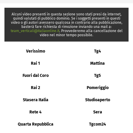
Alcuni video presenti in questa sezione sono stati presi da internet,
quindi valutati di pubblico dominio. Se i soggetti presenti in questi
video o gli autori avessero qualcosa in contrario alla pubblicazione,
basterà fare richiesta di rimozione inviando una mail a:
team_verticali@italiaonline.it
. Provvederemo alla cancellazione del
video nel minor tempo possibile.
Verissimo
Tg4
Rai 1
Mattina
Fuori dal Coro
Tg5
Rai 2
Pomeriggio
Stasera Italia
Studioaperto
Rete 4
Sera
Quarta Repubblica
Tgcom24