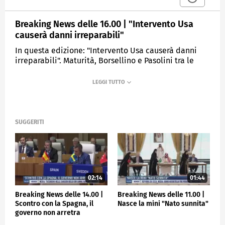
Breaking News delle 16.00 | "Intervento Usa
causerà danni irreparabili"
In questa edizione: "Intervento Usa causerà danni
irreparabili". Maturità, Borsellino e Pasolini tra le
tracce. Eurostat, inflazione cala all'1,9% a maggio.
Bankitalia, aumentano furti codici dei conti. Villa
Pamphili, la vita misteriosa di Kaufmann. Mondiale
per club, stanotte Al-Ain-Juventus.
SUGGERITI
MEDIASET
TGCOM24
02:14
01:44
Breaking News delle 14.00 |
Breaking News delle 11.00 |
Scontro con la Spagna, il
Nasce la mini "Nato sunnita"
governo non arretra