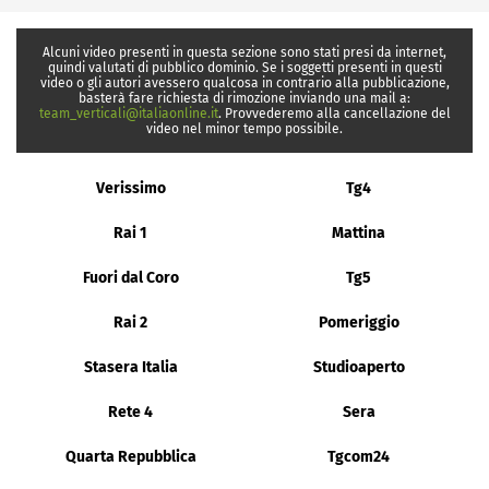
Alcuni video presenti in questa sezione sono stati presi da internet,
quindi valutati di pubblico dominio. Se i soggetti presenti in questi
video o gli autori avessero qualcosa in contrario alla pubblicazione,
basterà fare richiesta di rimozione inviando una mail a:
team_verticali@italiaonline.it
. Provvederemo alla cancellazione del
video nel minor tempo possibile.
Verissimo
Tg4
Rai 1
Mattina
Fuori dal Coro
Tg5
Rai 2
Pomeriggio
Stasera Italia
Studioaperto
Rete 4
Sera
Quarta Repubblica
Tgcom24