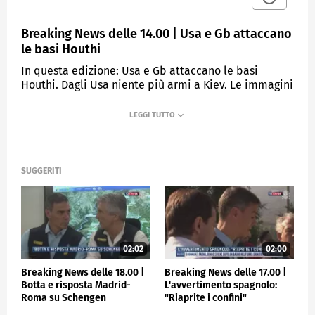
Breaking News delle 14.00 | Usa e Gb attaccano
le basi Houthi
In questa edizione: Usa e Gb attaccano le basi
Houthi. Dagli Usa niente più armi a Kiev. Le immagini
di Acca Larentia diffuse a Mosca. Papa Francesco ha
la bronchite. Quattro persone investite a Trento.
Coppa Italia, Juve in semifinale.
MEDIASET
TGCOM24
SUGGERITI
02:02
02:00
Breaking News delle 18.00 |
Breaking News delle 17.00 |
Botta e risposta Madrid-
L'avvertimento spagnolo:
Roma su Schengen
"Riaprite i confini"