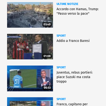
ULTIME NOTIZIE
Accordo con Hamas, Trump:
"Passo verso la pace"
03:49
SPORT
Addio a Franco Baresi
01:08
SPORT
Juventus, rebus portieri:
piace Suzuki ma costa
troppo
00:53
SPORT
Franco, capitano per