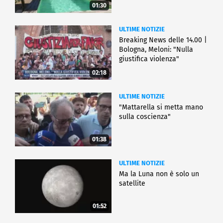
01:30
ULTIME NOTIZIE
Breaking News delle 14.00 |
Bologna, Meloni: "Nulla
giustifica violenza"
02:18
ULTIME NOTIZIE
"Mattarella si metta mano
sulla coscienza"
01:38
ULTIME NOTIZIE
Ma la Luna non è solo un
satellite
01:52