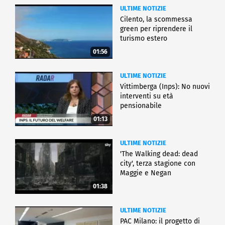
ULTIME NOTIZIE
Cilento, la scommessa
green per riprendere il
turismo estero
01:56
ULTIME NOTIZIE
Vittimberga (Inps): No nuovi
interventi su età
pensionabile
01:13
ULTIME NOTIZIE
'The Walking dead: dead
city', terza stagione con
Maggie e Negan
01:38
ULTIME NOTIZIE
PAC Milano: il progetto di