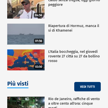
peggiore
04:56
Riapertura di Hormuz, manca il
sì di Khamenei
01:56
L'Italia boccheggia, nel giovedì
rovente 27 città su 27 da bollino
rosso
03:50
Più visti
VEDI TUTTI
Rio de Janeiro, raffiche di vento
a oltre cento all'ora: cinque