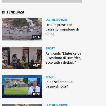
DI TENDENZA
ULTIME NOTIZIE
Ue alle prese con
l'assalto migratorio di
Ceuta
02:56
SPORT
Raimondi: "L'Inter cerca
il sostituto di Dumfries,
ecco tutti i dettagli"
01:37
SPORT
Inter, sei pronta al
bagno di folla?
00:51
ULTIME NOTIZIE