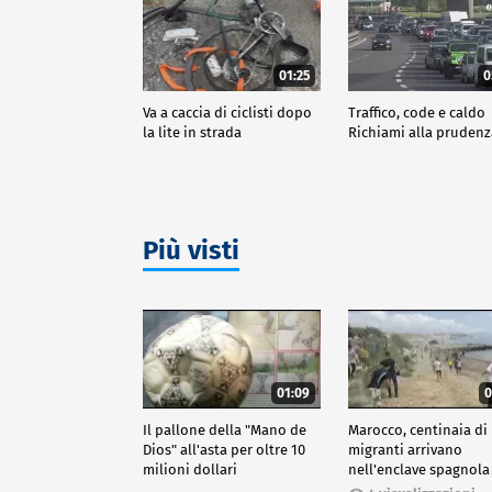
01:25
0
Va a caccia di ciclisti dopo
Traffico, code e caldo
la lite in strada
Richiami alla pruden
Più visti
01:09
0
Il pallone della "Mano de
Marocco, centinaia di
Dios" all'asta per oltre 10
migranti arrivano
milioni dollari
nell'enclave spagnola
Ceuta