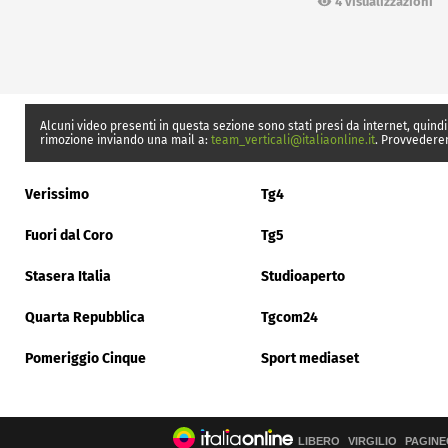
4 visualizzazioni
Alcuni video presenti in questa sezione sono stati presi da internet, quindi
rimozione inviando una mail a:
team_verticali@italiaonline.it
. Provvedere
Verissimo
Tg4
Fuori dal Coro
Tg5
Stasera Italia
Studioaperto
Quarta Repubblica
Tgcom24
Pomeriggio Cinque
Sport mediaset
LIBERO
VIRGILIO
PAGINE