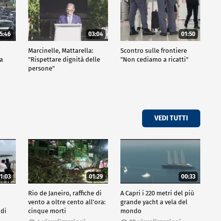
5:46
03:04
01:50
Marcinelle, Mattarella:
Scontro sulle frontiere
za
"Rispettare dignità delle
"Non cediamo a ricatti"
persone"
VEDI TUTTI
1:03
01:29
00:33
Rio de Janeiro, raffiche di
A Capri i 220 metri del più
vento a oltre cento all'ora:
grande yacht a vela del
 di
cinque morti
mondo