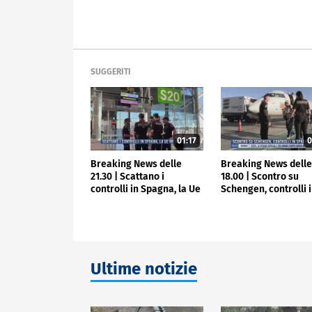
SUGGERITI
01:17
0
Breaking News delle
Breaking News dell
21.30 | Scattano i
18.00 | Scontro su
controlli in Spagna, la Ue
Schengen, controlli 
media
Spagna
Ultime notizie