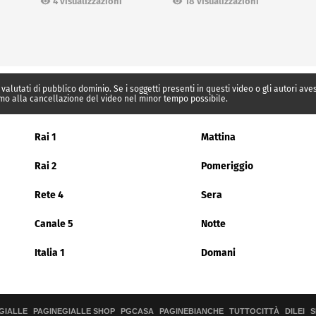
4 visualizzazioni
18 visualizzazioni
 valutati di pubblico dominio. Se i soggetti presenti in questi video o gli autori av
mo alla cancellazione del video nel minor tempo possibile.
Rai 1
Mattina
Rai 2
Pomeriggio
Rete 4
Sera
Canale 5
Notte
Italia 1
Domani
GIALLE
PAGINEGIALLE SHOP
PGCASA
PAGINEBIANCHE
TUTTOCITTÀ
DILEI
S