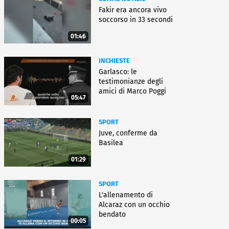
Fakir era ancora vivo
soccorso in 33 secondi
01:46
INCHIESTE
Garlasco: le
testimonianze degli
amici di Marco Poggi
05:47
SPORT
Juve, conferme da
Basilea
01:29
SPORT
L'allenamento di
Alcaraz con un occhio
bendato
00:05