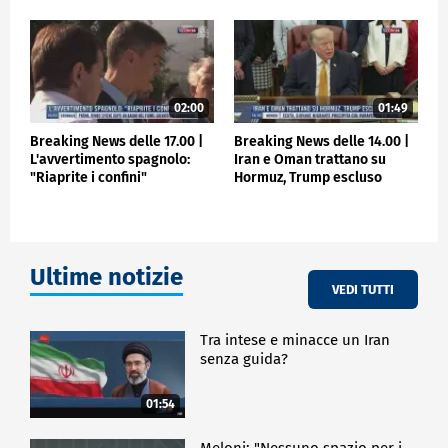
02:00
01:49
Breaking News delle 17.00 |
Breaking News delle 14.00 |
L'avvertimento spagnolo:
Iran e Oman trattano su
"Riaprite i confini"
Hormuz, Trump escluso
Ultime notizie
VEDI TUTTI
Tra intese e minacce un Iran
senza guida?
01:54
Meloni: "Nessuno spazio per i