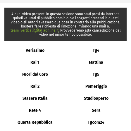
Alcuni video presenti in questa sezione sono stati presi da internet,
quindi valutati di pubblico dominio. Se i soggetti presenti in questi
video o gli autori avessero qualcosa in contrario alla pubblicazione,
basterà fare richiesta di rimozione inviando una mail a:
team_verticali@italiaonline.it
. Provvederemo alla cancellazione del
video nel minor tempo possibile.
Verissimo
Tg4
Rai 1
Mattina
Fuori dal Coro
Tg5
Rai 2
Pomeriggio
Stasera Italia
Studioaperto
Rete 4
Sera
Quarta Repubblica
Tgcom24