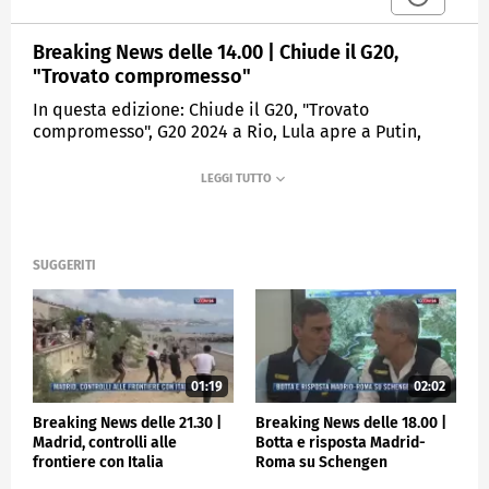
Breaking News delle 14.00 | Chiude il G20,
"Trovato compromesso"
In questa edizione: Chiude il G20, "Trovato
compromesso", G20 2024 a Rio, Lula apre a Putin,
Strage in Marocco, sisma fa oltre 2mila morti, Ponte
sullo Stretto, Salvini: "Siamo pronti", Incidente a
Cagliari, quattro giovani morti, Nazionale, per
Spalletti esordio in salita.
SUGGERITI
MEDIASET
TGCOM24
01:19
02:02
Breaking News delle 21.30 |
Breaking News delle 18.00 |
Madrid, controlli alle
Botta e risposta Madrid-
frontiere con Italia
Roma su Schengen