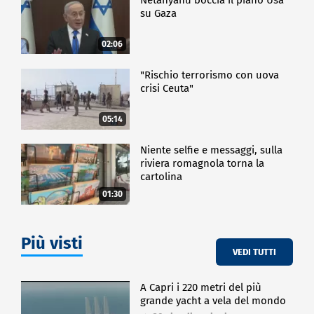
su Gaza
02:06
"Rischio terrorismo con uova
crisi Ceuta"
05:14
Niente selfie e messaggi, sulla
riviera romagnola torna la
cartolina
01:30
Più visti
VEDI TUTTI
A Capri i 220 metri del più
grande yacht a vela del mondo