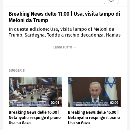
Breaking News delle 11.00 | Usa, visita lampo di
Meloni da Trump
In questa edizione: Usa, visita lampo di Meloni da
Trump, Sardegna, Todde a rischio decadenza, Hamas
diffonde video di un'ostaggio, Giubileo, a Roma apre
l'ultima Porta Santa, Napoli, aggredisce medico in
pronto soccorso, Calcio, il Napoli travolge la
Fiorentina.
SUGGERITI
MEDIASET
TGCOM24
02:01
02:02
Breaking News delle 16.00 |
Breaking News delle 16.00 |
Netanyahu respinge il piano
Netanyahu respinge il piano
Usa su Gaza
Usa su Gaza