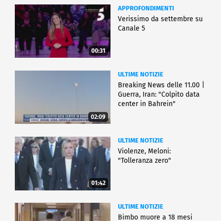
APPROFONDIMENTI
Verissimo da settembre su
Canale 5
00:31
ULTIME NOTIZIE
Breaking News delle 11.00 |
Guerra, Iran: "Colpito data
center in Bahrein"
02:09
ULTIME NOTIZIE
Violenze, Meloni:
"Tolleranza zero"
01:42
ULTIME NOTIZIE
Bimbo muore a 18 mesi