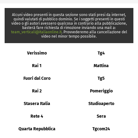
Alcuni video presenti in questa sezione sono stati presi da internet,
quindi valutati di pubblico dominio. Se i soggetti presenti in questi
video o gli autori avessero qualcosa in contrario alla pubblicazione,
basterà fare richiesta di rimozione inviando una mail a:
team_verticali@italiaonline.it
. Provvederemo alla cancellazione del
video nel minor tempo possibile.
Verissimo
Tg4
Rai 1
Mattina
Fuori dal Coro
Tg5
Rai 2
Pomeriggio
Stasera Italia
Studioaperto
Rete 4
Sera
Quarta Repubblica
Tgcom24