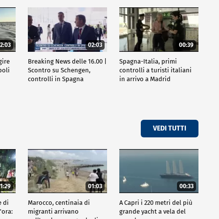
2:03
02:03
00:39
gire
Breaking News delle 16.00 |
Spagna-Italia, primi
poli
Scontro su Schengen,
controlli a turisti italiani
controlli in Spagna
in arrivo a Madrid
VEDI TUTTI
1:29
01:03
00:33
e di
Marocco, centinaia di
A Capri i 220 metri del più
'ora:
migranti arrivano
grande yacht a vela del