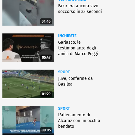
Fakir era ancora vivo
soccorso in 33 secondi
01:46
INCHIESTE
Garlasco: le
testimonianze degli
amici di Marco Poggi
05:47
SPORT
Juve, conferme da
Basilea
01:29
SPORT
L'allenamento di
Alcaraz con un occhio
bendato
00:05