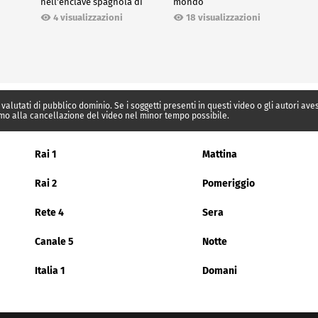
nell'enclave spagnola di
mondo
Ceuta
18 visualizzazioni
4 visualizzazioni
 valutati di pubblico dominio. Se i soggetti presenti in questi video o gli autori av
mo alla cancellazione del video nel minor tempo possibile.
Rai 1
Mattina
Rai 2
Pomeriggio
Rete 4
Sera
Canale 5
Notte
Italia 1
Domani