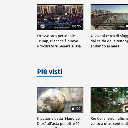
00:15
0
Ex avvocato personale
A Gaza si cerca di sfug
Trump, Blanche è nuovo
dal caldo delle tendo
Procuratore Generale Usa
andando al mare
Più visti
01:09
0
Il pallone della "Mano de
Rio de Janeiro, raffich
Dios" all'asta per oltre 10
vento a oltre cento all