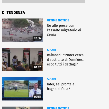
DI TENDENZA
ULTIME NOTIZIE
Ue alle prese con
l'assalto migratorio di
Ceuta
02:56
SPORT
Raimondi: "L'Inter cerca
il sostituto di Dumfries,
ecco tutti i dettagli"
01:37
SPORT
Inter, sei pronta al
bagno di folla?
00:51
ULTIME NOTIZIE