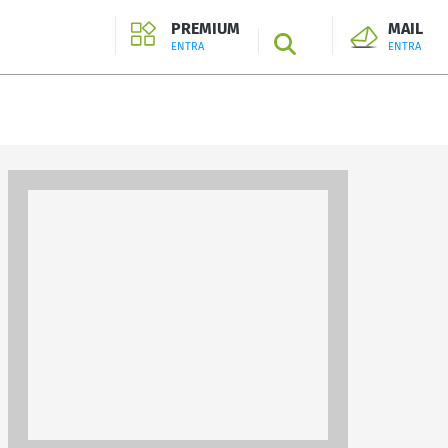
PREMIUM
MAIL
SEARCH
ENTRA
ENTRA
ENTRA