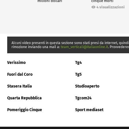
milioni dollari
cinque morti
4 visualizzazioni
Alcuni video presenti in questa sezione sono stati presi da internet, quindi
rimozione inviando una mail a:
team_verticali@italiaonline.it
. Provvedere
Verissimo
Tg4
Fuori dal Coro
Tg5
Stasera Italia
Studioaperto
Quarta Repubblica
Tgcom24
Pomeriggio Cinque
Sport mediaset