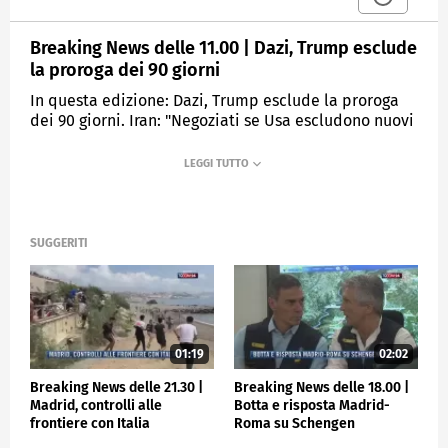
Breaking News delle 11.00 | Dazi, Trump esclude
la proroga dei 90 giorni
In questa edizione: Dazi, Trump esclude la proroga
dei 90 giorni. Iran: "Negoziati se Usa escludono nuovi
attacchi". Migranti, il nuovo decreto flussi in Cdm.
Torino, esplosione in appartamento: 5 feriti. Milano,
collassa l'insegna sulla torre Hadid. Modiale per
Club, alle 21 Inter - Fluminense.
SUGGERITI
MEDIASET
TGCOM24
01:19
02:02
Breaking News delle 21.30 |
Breaking News delle 18.00 |
Madrid, controlli alle
Botta e risposta Madrid-
frontiere con Italia
Roma su Schengen