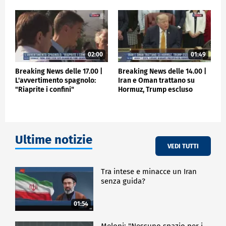
02:00
01:49
Breaking News delle 17.00 |
Breaking News delle 14.00 |
L'avvertimento spagnolo:
Iran e Oman trattano su
"Riaprite i confini"
Hormuz, Trump escluso
Ultime notizie
VEDI TUTTI
Tra intese e minacce un Iran
senza guida?
01:54
Meloni: "Nessuno spazio per i