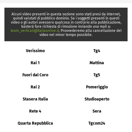
Alcuni video presenti in questa sezione sono stati presi da internet,
quindi valutati di pubblico dominio. Se i soggetti presenti in questi
video o gli autori avessero qualcosa in contrario alla pubblicazione,
basterà fare richiesta di rimozione inviando una mail a:
team_verticali@italiaonline.it
. Provvederemo alla cancellazione del
video nel minor tempo possibile.
Verissimo
Tg4
Rai 1
Mattina
Fuori dal Coro
Tg5
Rai 2
Pomeriggio
Stasera Italia
Studioaperto
Rete 4
Sera
Quarta Repubblica
Tgcom24