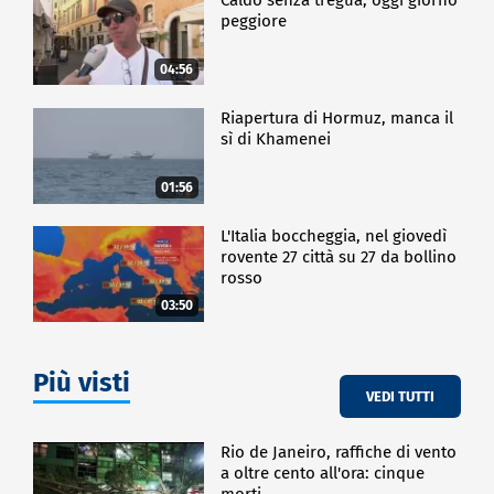
peggiore
04:56
Riapertura di Hormuz, manca il
sì di Khamenei
01:56
L'Italia boccheggia, nel giovedì
rovente 27 città su 27 da bollino
rosso
03:50
Più visti
VEDI TUTTI
Rio de Janeiro, raffiche di vento
a oltre cento all'ora: cinque