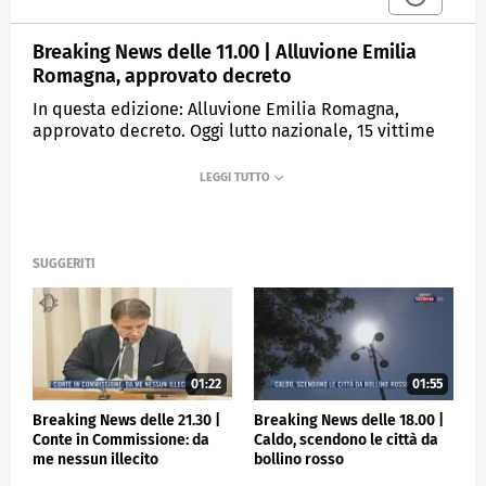
Breaking News delle 11.00 | Alluvione Emilia
Romagna, approvato decreto
In questa edizione: Alluvione Emilia Romagna,
approvato decreto. Oggi lutto nazionale, 15 vittime
dell'alluvione. Chiara Colosimo eletta presidente
Commissione antimafia. Usa prendono distanze da
attacco a Belgorod. Napoli, spari contro un bar.
Coppa Italia, stasera alle 21.00 la finale.
SUGGERITI
MEDIASET
TGCOM24
01:22
01:55
Breaking News delle 21.30 |
Breaking News delle 18.00 |
Conte in Commissione: da
Caldo, scendono le città da
me nessun illecito
bollino rosso