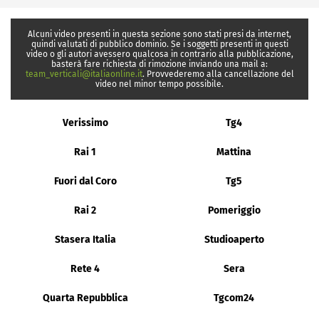
Alcuni video presenti in questa sezione sono stati presi da internet,
quindi valutati di pubblico dominio. Se i soggetti presenti in questi
video o gli autori avessero qualcosa in contrario alla pubblicazione,
basterà fare richiesta di rimozione inviando una mail a:
team_verticali@italiaonline.it
. Provvederemo alla cancellazione del
video nel minor tempo possibile.
Verissimo
Tg4
Rai 1
Mattina
Fuori dal Coro
Tg5
Rai 2
Pomeriggio
Stasera Italia
Studioaperto
Rete 4
Sera
Quarta Repubblica
Tgcom24