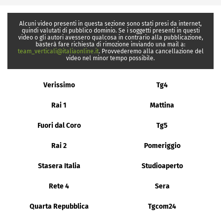
Alcuni video presenti in questa sezione sono stati presi da internet,
quindi valutati di pubblico dominio. Se i soggetti presenti in questi
video o gli autori avessero qualcosa in contrario alla pubblicazione,
basterà fare richiesta di rimozione inviando una mail a:
team_verticali@italiaonline.it
. Provvederemo alla cancellazione del
video nel minor tempo possibile.
Verissimo
Tg4
Rai 1
Mattina
Fuori dal Coro
Tg5
Rai 2
Pomeriggio
Stasera Italia
Studioaperto
Rete 4
Sera
Quarta Repubblica
Tgcom24