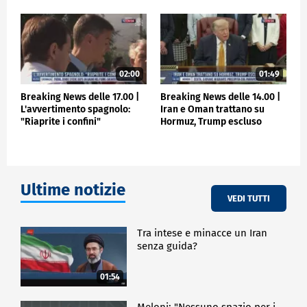
02:00
01:49
Breaking News delle 17.00 |
Breaking News delle 14.00 |
L'avvertimento spagnolo:
Iran e Oman trattano su
"Riaprite i confini"
Hormuz, Trump escluso
Ultime notizie
VEDI TUTTI
Tra intese e minacce un Iran
senza guida?
01:54
Meloni: "Nessuno spazio per i