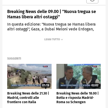
Breaking News delle 09.00 | "Nuova tregua se
Hamas libera altri ostaggi"
In questa edizione: "Nuova tregua se Hamas libera
altri ostaggi", Gaza, a Dubai Meloni vede Erdogan,
Turetta parla per 9 ore davanti al Pm, Censis, italiani
impauriti da crisi e guerra, Ponte dell'Immacolata:
13mln e seicentomila italiani in viaggio, La Juve
vince a Monza e sale in vetta.
SUGGERITI
MEDIASET
TGCOM24
01:19
02:02
Breaking News delle 21.30 |
Breaking News delle 18.00 |
Madrid, controlli alle
Botta e risposta Madrid-
frontiere con Italia
Roma su Schengen