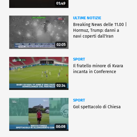
01:49
ULTIME NOTIZIE
Breaking News delle 11.00 |
Hormuz, Trump: danni a
navi coperti dall'Iran
02:05
SPORT
Il fratello minore di Kvara
incanta in Conference
02:34
SPORT
Gol spettacolo di Chiesa
00:08