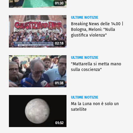
01:30
ULTIME NOTIZIE
Breaking News delle 14.00 |
Bologna, Meloni: "Nulla
giustifica violenza"
02:18
ULTIME NOTIZIE
"Mattarella si metta mano
sulla coscienza"
01:38
ULTIME NOTIZIE
Ma la Luna non è solo un
satellite
01:52