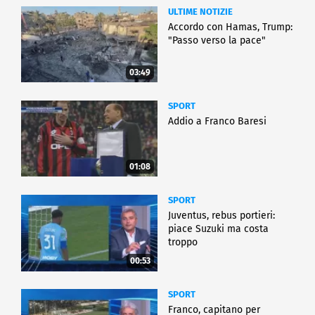
ULTIME NOTIZIE
Accordo con Hamas, Trump:
"Passo verso la pace"
03:49
SPORT
Addio a Franco Baresi
01:08
SPORT
Juventus, rebus portieri:
piace Suzuki ma costa
troppo
00:53
SPORT
Franco, capitano per