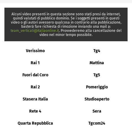
Alcuni video presenti in questa sezione sono stati presi da internet,
quindi valutati di pubblico dominio. Se i soggetti presenti in questi
video o gli autori avessero qualcosa in contrario alla pubblicazione,
basterà fare richiesta di rimozione inviando una mail a:
team_verticali@italiaonline.it
. Provvederemo alla cancellazione del
video nel minor tempo possibile.
Verissimo
Tg4
Rai 1
Mattina
Fuori dal Coro
Tg5
Rai 2
Pomeriggio
Stasera Italia
Studioaperto
Rete 4
Sera
Quarta Repubblica
Tgcom24