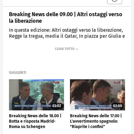
Breaking News delle 09.00 | Altri ostaggi verso
la liberazione
In questa edizione: Altri ostaggi verso la liberazione,
Regge la tregua, media il Qatar, In piazza per Giulia e
per le donne, Dopo 32 anni Zuncheddu è libero,
Coppa Davis, Sinner in finale, Calcio, il Milan batte la
Fiorentina
MEDIASET
TGCOM24
SUGGERITI
02:02
02:00
Breaking News delle 18.00 |
Breaking News delle 17.00 |
Botta e risposta Madrid-
L'avvertimento spagnolo:
Roma su Schengen
"Riaprite i confini"