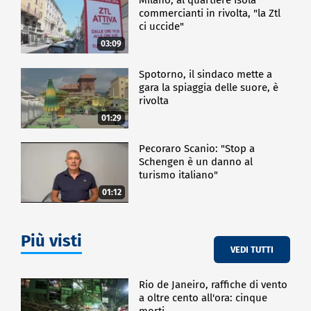
commercianti in rivolta, "la Ztl
ci uccide"
03:09
Spotorno, il sindaco mette a
gara la spiaggia delle suore, è
rivolta
01:29
Pecoraro Scanio: "Stop a
Schengen è un danno al
turismo italiano"
01:12
Più visti
VEDI TUTTI
Rio de Janeiro, raffiche di vento
a oltre cento all'ora: cinque