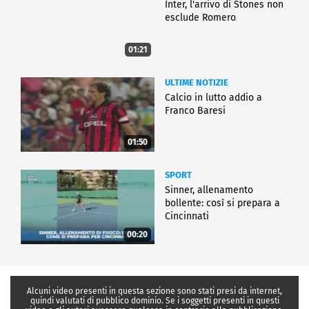
Inter, l'arrivo di Stones non
esclude Romero
01:21
ULTIME NOTIZIE
Calcio in lutto addio a
Franco Baresi
01:50
SPORT
Sinner, allenamento
bollente: così si prepara a
Cincinnati
00:20
Alcuni video presenti in questa sezione sono stati presi da internet,
quindi valutati di pubblico dominio. Se i soggetti presenti in questi