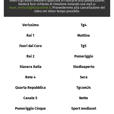
video o gli autori avessero qualcosa in contrario alla pubblicazione,
basterà fare richiesta di rimozione inviando una mail a:
team_verticali@italiaonline.it
. Provvederemo alla cancellazione del
video nel minor tempo possibile.
Verissimo
Tg4
Rai 1
Mattina
Fuori dal Coro
Tg5
Rai 2
Pomeriggio
Stasera Italia
Studioaperto
Rete 4
Sera
Quarta Repubblica
Tgcom24
Canale 5
Notte
Pomeriggio Cinque
Sport mediaset