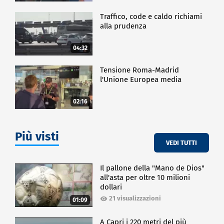
Traffico, code e caldo richiami
alla prudenza
04:32
Tensione Roma-Madrid
l'Unione Europea media
02:16
Più visti
VEDI TUTTI
Il pallone della "Mano de Dios"
all'asta per oltre 10 milioni
dollari
21 visualizzazioni
01:09
A Capri i 220 metri del più