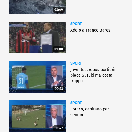
03:49
SPORT
Addio a Franco Baresi
01:08
SPORT
Juventus, rebus portieri:
piace Suzuki ma costa
troppo
00:53
SPORT
Franco, capitano per
sempre
03:47