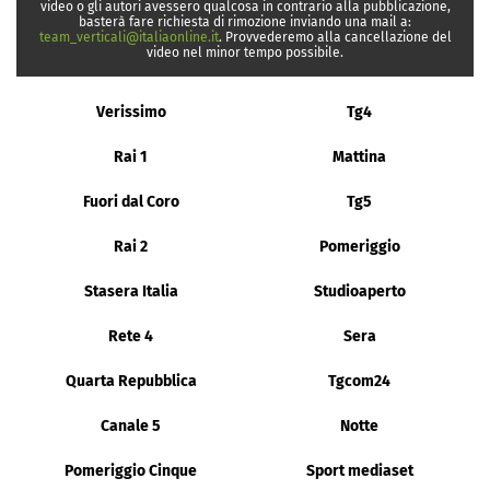
video o gli autori avessero qualcosa in contrario alla pubblicazione,
basterà fare richiesta di rimozione inviando una mail a:
team_verticali@italiaonline.it
. Provvederemo alla cancellazione del
video nel minor tempo possibile.
Verissimo
Tg4
Rai 1
Mattina
Fuori dal Coro
Tg5
Rai 2
Pomeriggio
Stasera Italia
Studioaperto
Rete 4
Sera
Quarta Repubblica
Tgcom24
Canale 5
Notte
Pomeriggio Cinque
Sport mediaset