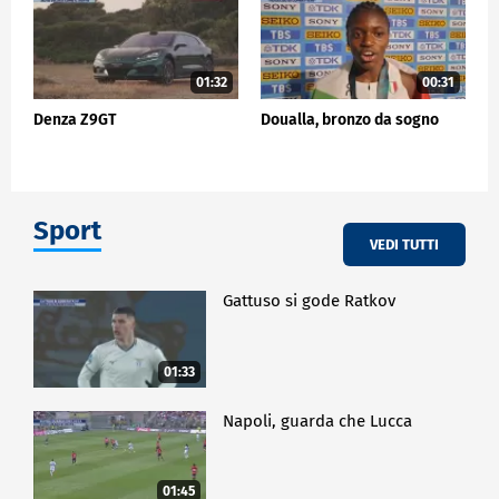
01:32
00:31
Denza Z9GT
Doualla, bronzo da sogno
Sport
VEDI TUTTI
Gattuso si gode Ratkov
01:33
Napoli, guarda che Lucca
01:45