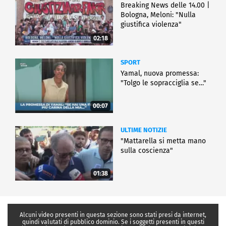
Breaking News delle 14.00 |
Bologna, Meloni: "Nulla
giustifica violenza"
02:18
SPORT
Yamal, nuova promessa:
"Tolgo le sopracciglia se…"
00:07
ULTIME NOTIZIE
"Mattarella si metta mano
sulla coscienza"
01:38
Alcuni video presenti in questa sezione sono stati presi da internet,
quindi valutati di pubblico dominio. Se i soggetti presenti in questi