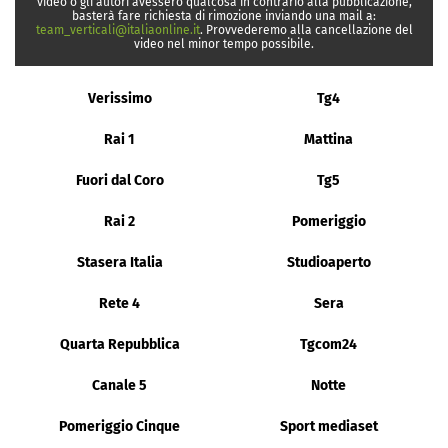
video o gli autori avessero qualcosa in contrario alla pubblicazione,
basterà fare richiesta di rimozione inviando una mail a:
team_verticali@italiaonline.it
. Provvederemo alla cancellazione del
video nel minor tempo possibile.
Verissimo
Tg4
Rai 1
Mattina
Fuori dal Coro
Tg5
Rai 2
Pomeriggio
Stasera Italia
Studioaperto
Rete 4
Sera
Quarta Repubblica
Tgcom24
Canale 5
Notte
Pomeriggio Cinque
Sport mediaset