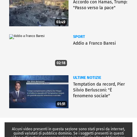
Accordo con Hamas, Trump:
"Passo verso la pace"
03:49
SPORT
Addio a Franco Baresi
02:18
ULTIME NOTIZIE
Temptation da record, Pier
Silvio Berlusconi: "È
fenomeno sociale"
01:51
Alcuni video presenti in questa sezione sono stati presi da internet,
quindi valutati di pubblico dominio. Se i soggetti presenti in questi