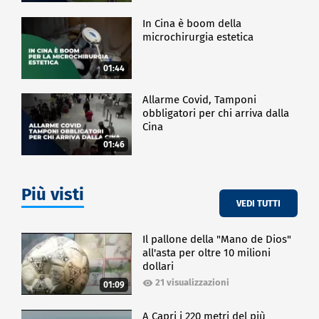
In Cina è boom della
microchirurgia estetica
01:44
Allarme Covid, Tamponi
obbligatori per chi arriva dalla
Cina
01:46
Più visti
VEDI TUTTI
Il pallone della "Mano de Dios"
all'asta per oltre 10 milioni
dollari
21 visualizzazioni
01:09
A Capri i 220 metri del più