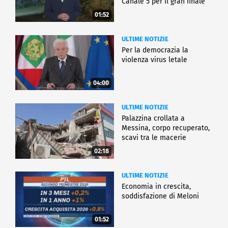
Canale 5 per il gran finale
01:52
ULTIME NOTIZIE
Per la democrazia la
violenza virus letale
04:00
ULTIME NOTIZIE
Palazzina crollata a
Messina, corpo recuperato,
scavi tra le macerie
02:18
ULTIME NOTIZIE
Economia in crescita,
soddisfazione di Meloni
01:52