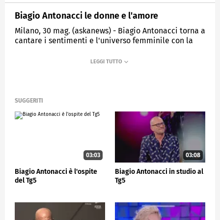
Biagio Antonacci le donne e l'amore
Milano, 30 mag. (askanews) - Biagio Antonacci torna a
cantare i sentimenti e l'universo femminile con la
sua poesia e allegria, dopo oltre 2 anni di silenzio ha
pubblicato il suo nuovo brano inedito dal titolo
"Seria".
SPETTACOLO
SUGGERITI
03:03
03:08
Biagio Antonacci è l'ospite
Biagio Antonacci in studio al
del Tg5
Tg5