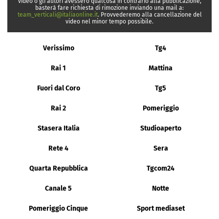
video o gli autori avessero qualcosa in contrario alla pubblicazione,
basterà fare richiesta di rimozione inviando una mail a:
team_verticali@italiaonline.it
. Provvederemo alla cancellazione del
video nel minor tempo possibile.
Verissimo
Tg4
Rai 1
Mattina
Fuori dal Coro
Tg5
Rai 2
Pomeriggio
Stasera Italia
Studioaperto
Rete 4
Sera
Quarta Repubblica
Tgcom24
Canale 5
Notte
Pomeriggio Cinque
Sport mediaset