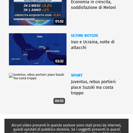
Economia in crescita,
soddisfazione di Meloni
01:52
ULTIME NOTIZIE
Iran e Ucraina, notte di
attacchi
03:32
SPORT
Juventus, rebus portieri:
piace Suzuki ma costa
troppo
00:53
Alcuni video presenti in questa sezione sono stati presi da internet,
quindi valutati di pubblico dominio. Se i soggetti presenti in questi