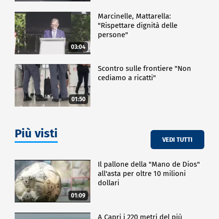
Marcinelle, Mattarella:
"Rispettare dignità delle
persone"
03:04
Scontro sulle frontiere "Non
cediamo a ricatti"
01:50
Più visti
VEDI TUTTI
Il pallone della "Mano de Dios"
all'asta per oltre 10 milioni
dollari
01:09
A Capri i 220 metri del più