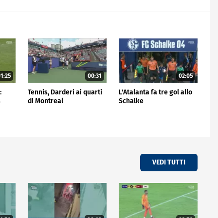
1:25
00:31
02:05
:
Tennis, Darderi ai quarti
L'Atalanta fa tre gol allo
s
di Montreal
Schalke
VEDI TUTTI