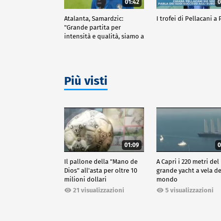
01:42
0
Atalanta, Samardzic:
I trofei di Pellacani a 
"Grande partita per
intensità e qualità, siamo a
buon punto"
Più visti
01:09
0
Il pallone della "Mano de
A Capri i 220 metri del
Dios" all'asta per oltre 10
grande yacht a vela de
milioni dollari
mondo
21 visualizzazioni
5 visualizzazioni