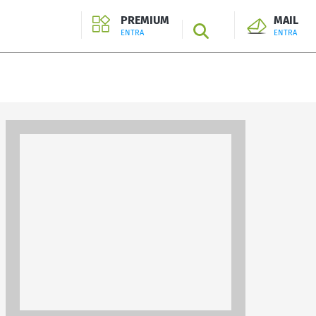
PREMIUM
MAIL
SEARCH
ENTRA
ENTRA
ENTRA