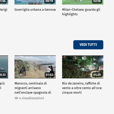
1:56
00:19
02:56
Parigi
Guerriglia urbana a Genova
Milan-Chelsea: guarda gli
highlights
VEDI TUTTI
0:33
01:03
01:29
 più
Marocco, centinaia di
Rio de Janeiro, raffiche di
l
migranti arrivano
vento a oltre cento all'ora:
nell'enclave spagnola di
cinque morti
Ceuta
4 visualizzazioni