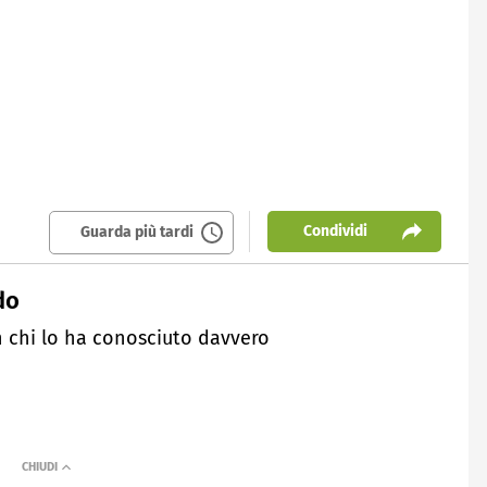
Condividi
Guarda più tardi
do
in chi lo ha conosciuto davvero