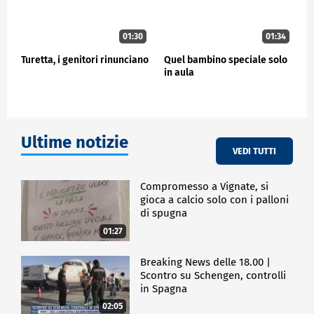
01:30
01:34
Turetta, i genitori rinunciano
Quel bambino speciale solo
in aula
Ultime notizie
VEDI TUTTI
Compromesso a Vignate, si
gioca a calcio solo con i palloni
di spugna
01:27
Breaking News delle 18.00 |
Scontro su Schengen, controlli
in Spagna
02:05