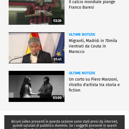
Il calcio mondiale piange
Franco Baresi
03:36
ULTIME NOTIZIE
Migranti, Madrid: in 70mila
rientrati da Ceuta in
Marocco
01:41
ULTIME NOTIZIE
Un corto su Piero Manzoni,
ritratto d'artista tra storia e
fiction
03:00
Alcuni video presenti in questa sezione sono stati presi da internet,
quindi valutati di pubblico dominio. Se i soggetti presenti in questi