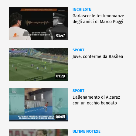
INCHIESTE
Garlasco: le testimonianze
degli amici di Marco Poggi
05:47
SPORT
Juve, conferme da Basilea
01:29
SPORT
L'allenamento di Alcaraz
con un occhio bendato
00:05
ULTIME NOTIZIE