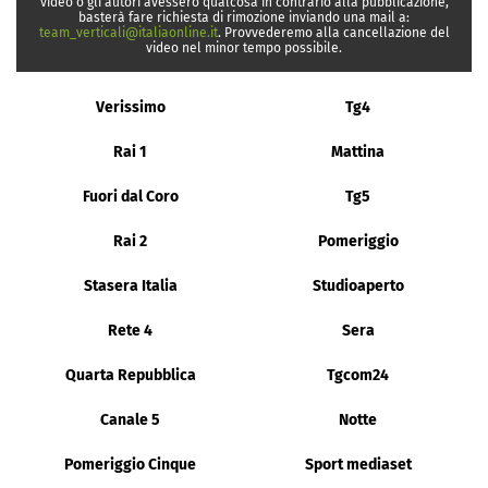
video o gli autori avessero qualcosa in contrario alla pubblicazione,
basterà fare richiesta di rimozione inviando una mail a:
team_verticali@italiaonline.it
. Provvederemo alla cancellazione del
video nel minor tempo possibile.
Verissimo
Tg4
Rai 1
Mattina
Fuori dal Coro
Tg5
Rai 2
Pomeriggio
Stasera Italia
Studioaperto
Rete 4
Sera
Quarta Repubblica
Tgcom24
Canale 5
Notte
Pomeriggio Cinque
Sport mediaset