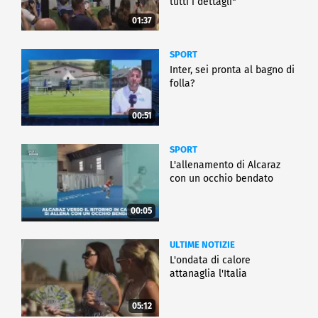
tutti i dettagli"
01:37
SPORT
Inter, sei pronta al bagno di
folla?
00:51
SPORT
L'allenamento di Alcaraz
con un occhio bendato
00:05
ULTIME NOTIZIE
L'ondata di calore
attanaglia l'Italia
05:12