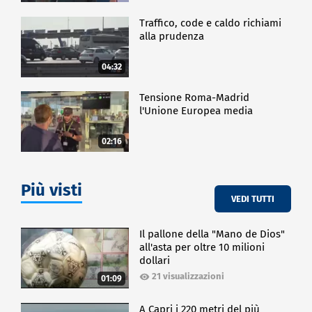
Traffico, code e caldo richiami
alla prudenza
04:32
Tensione Roma-Madrid
l'Unione Europea media
02:16
Più visti
VEDI TUTTI
Il pallone della "Mano de Dios"
all'asta per oltre 10 milioni
dollari
21 visualizzazioni
01:09
A Capri i 220 metri del più