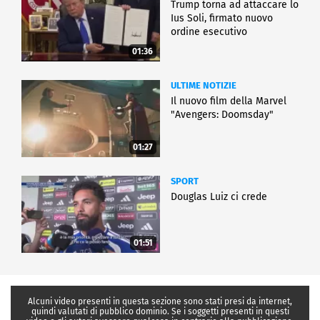
Trump torna ad attaccare lo
Ius Soli, firmato nuovo
ordine esecutivo
01:36
ULTIME NOTIZIE
Il nuovo film della Marvel
"Avengers: Doomsday"
01:27
SPORT
Douglas Luiz ci crede
01:51
Alcuni video presenti in questa sezione sono stati presi da internet,
quindi valutati di pubblico dominio. Se i soggetti presenti in questi