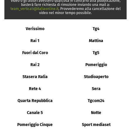
video o gli autori avessero qualcosa in contrario alla pubblicazione,
basterà fare richiesta di rimozione inviando una mail a:
team_verticali@italiaonline.it
. Provvederemo alla cancellazione del
video nel minor tempo possibile.
Verissimo
Tg4
Rai 1
Mattina
Fuori dal Coro
Tg5
Rai 2
Pomeriggio
Stasera Italia
Studioaperto
Rete 4
Sera
Quarta Repubblica
Tgcom24
Canale 5
Notte
Pomeriggio Cinque
Sport mediaset