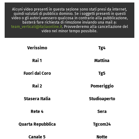
Alcuni video presenti in questa sezione sono stati presi da internet,
quindi valutati di pubblico dominio. Se i soggetti presenti in questi
video o gli autori avessero qualcosa in contrario alla pubblicazione,
basterà fare richiesta di rimozione inviando una mail a:
team_verticali@italiaonline.it
. Provvederemo alla cancellazione del
video nel minor tempo possibile.
Verissimo
Tg4
Rai 1
Mattina
Fuori dal Coro
Tg5
Rai 2
Pomeriggio
Stasera Italia
Studioaperto
Rete 4
Sera
Quarta Repubblica
Tgcom24
Canale 5
Notte