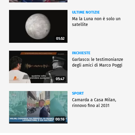
ULTIME NOTIZIE
Ma la Luna non è solo un
satellite
01:52
INCHIESTE
Garlasco: le testimonianze
degli amici di Marco Poggi
05:47
SPORT
Camarda a Casa Milan,
rinnovo fino al 2031
00:16