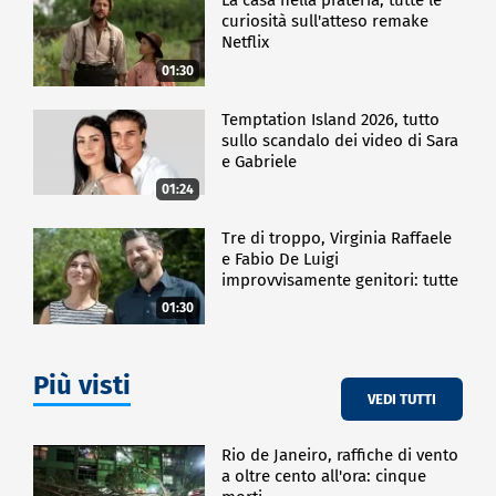
La casa nella prateria, tutte le
curiosità sull'atteso remake
Netflix
01:30
Temptation Island 2026, tutto
sullo scandalo dei video di Sara
e Gabriele
01:24
Tre di troppo, Virginia Raffaele
e Fabio De Luigi
improvvisamente genitori: tutte
le curiosità sulla commedia
01:30
Più visti
VEDI TUTTI
Rio de Janeiro, raffiche di vento
a oltre cento all'ora: cinque