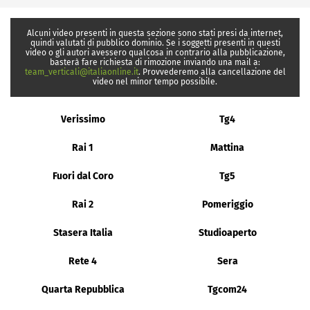
Alcuni video presenti in questa sezione sono stati presi da internet,
quindi valutati di pubblico dominio. Se i soggetti presenti in questi
video o gli autori avessero qualcosa in contrario alla pubblicazione,
basterà fare richiesta di rimozione inviando una mail a:
team_verticali@italiaonline.it
. Provvederemo alla cancellazione del
video nel minor tempo possibile.
Verissimo
Tg4
Rai 1
Mattina
Fuori dal Coro
Tg5
Rai 2
Pomeriggio
Stasera Italia
Studioaperto
Rete 4
Sera
Quarta Repubblica
Tgcom24