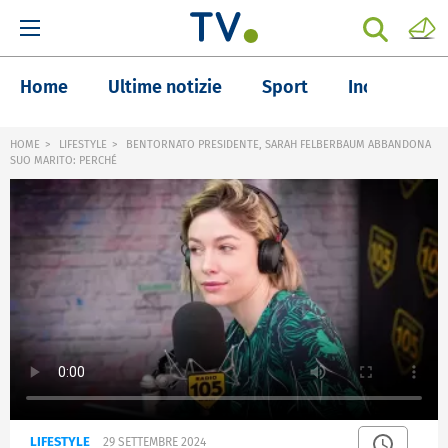
Home
Ultime notizie
Sport
Inchieste
HOME
LIFESTYLE
BENTORNATO PRESIDENTE, SARAH FELBERBAUM ABBANDONA
SUO MARITO: PERCHÉ
LIFESTYLE
29 SETTEMBRE 2024