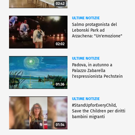
02:42
ULTIME NOTIZIE
Salmo protagonista del
Lebonski Park ad
Arzachena: "Un'emozione"
02:02
ULTIME NOTIZIE
Padova, in autunno a
Palazzo Zabarella
l'espressionista Pechstein
01:36
ULTIME NOTIZIE
#StandUpforEveryChild,
Save the Children per diritti
bambini migranti
01:54