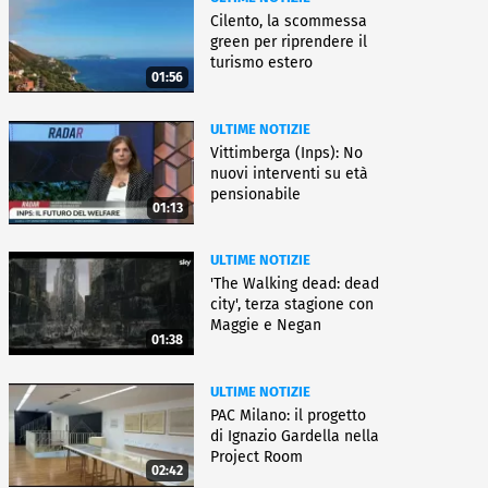
Cilento, la scommessa
green per riprendere il
turismo estero
01:56
ULTIME NOTIZIE
Vittimberga (Inps): No
nuovi interventi su età
pensionabile
01:13
ULTIME NOTIZIE
'The Walking dead: dead
city', terza stagione con
Maggie e Negan
01:38
ULTIME NOTIZIE
PAC Milano: il progetto
di Ignazio Gardella nella
Project Room
02:42