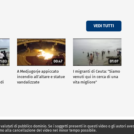
VEDI TUTTI
1:03
00:47
01:07
A Medjugorje appiccato
I migranti di Ceuta: "Siamo
incendio all'altare e statue
venuti qui in cerca di una
 di
vandalizzate
vita migliore"
 valutati di pubblico dominio. Se i soggetti presenti in questi video o gli autori av
mo alla cancellazione del video nel minor tempo possibile.