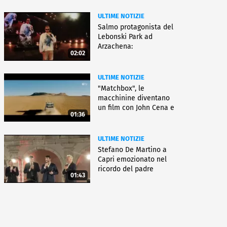
ULTIME NOTIZIE
Salmo protagonista del
Lebonski Park ad
Arzachena:
02:02
"Un'emozione"
ULTIME NOTIZIE
"Matchbox", le
macchinine diventano
un film con John Cena e
01:36
Jessica Biel
ULTIME NOTIZIE
Stefano De Martino a
Capri emozionato nel
ricordo del padre
01:43