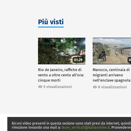
Più visti
01:29
0
Rio de Janeiro, raffiche di
Marocco, centinaia di
vento a oltre cento all'ora:
migranti arrivano
cinque morti
nell'enclave spagnola
Ceuta
5 visualizzazioni
8 visualizzazioni
Alcuni video presenti in questa sezione sono stati presi da internet, quindi
rimozione inviando una mail a:
team_verticali@italiaonline.it
. Provvedere