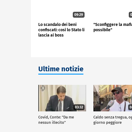
09:29
0
Lo scandalo dei beni
"Sconfiggere la mafi
confiscati: così lo Stato li
possibile"
lascia ai boss
Ultime notizie
03:32
0
Covid, Conte: "Da me
Caldo senza tregua, o
nessun illecito"
giorno peggiore