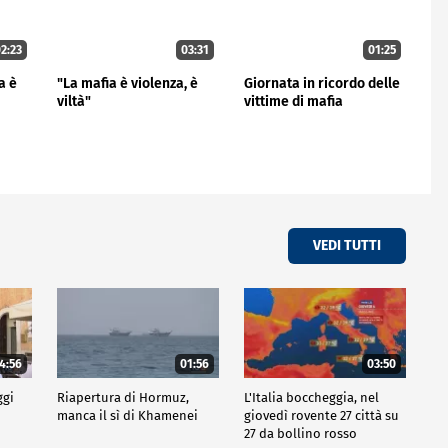
2:23
03:31
01:25
a è
"La mafia è violenza, è
Giornata in ricordo delle
viltà"
vittime di mafia
VEDI TUTTI
4:56
01:56
03:50
ggi
Riapertura di Hormuz,
L'Italia boccheggia, nel
manca il sì di Khamenei
giovedì rovente 27 città su
27 da bollino rosso