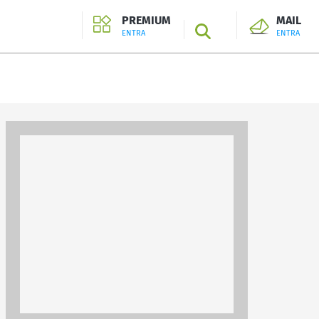
PREMIUM
MAIL
SEARCH
ENTRA
ENTRA
ENTRA