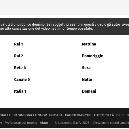
 valutati di pubblico dominio. Se i soggetti presenti in questi video o gli autori av
mo alla cancellazione del video nel minor tempo possibile.
Rai 1
Mattina
Rai 2
Pomeriggio
Rete 4
Sera
Canale 5
Notte
Italia 1
Domani
GIALLE
PAGINEGIALLE SHOP
PGCASA
PAGINEBIANCHE
TUTTOCITTÀ
DILEI
S
© Italiaonline S.p.A. 2026
Direzione e coordinamento 
cy
Preferenze sui cookie
Aiuto