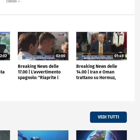
2:02
02:00
01:49
e
Breaking News delle
Breaking News delle
sta
17.00 | L'avvertimento
14.00 | Iran e Oman
spagnolo: "Riaprite i
trattano su Hormuz,
confini"
Trump escluso
VEDI TUTTI