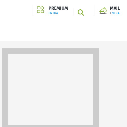
PREMIUM
MAIL
SEARCH
ENTRA
ENTRA
ENTRA