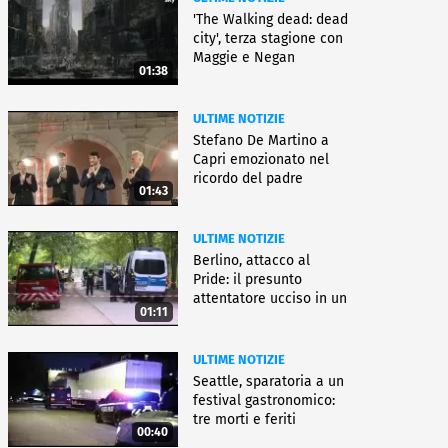
'The Walking dead: dead
city', terza stagione con
Maggie e Negan
01:38
ULTIME NOTIZIE
Stefano De Martino a
Capri emozionato nel
ricordo del padre
01:43
ULTIME NOTIZIE
Berlino, attacco al
Pride: il presunto
attentatore ucciso in un
01:11
blitz
ULTIME NOTIZIE
Seattle, sparatoria a un
festival gastronomico:
tre morti e feriti
00:40